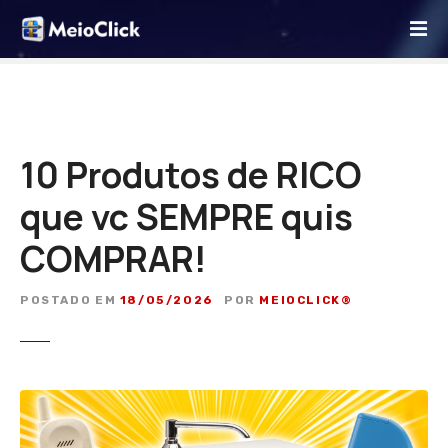
I
r
p
a
r
a
o
10 Produtos de RICO
c
que vc SEMPRE quis
o
n
COMPRAR!
t
e
ú
POSTADO EM
18/05/2026
POR
MEIOCLICK®
d
o