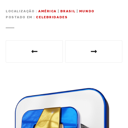
LOCALIZAÇÃO
AMÉRICA
|
BRASIL
|
MUNDO
POSTADO EM
CELEBRIDADES
N
a
v
e
g
a
ç
ã