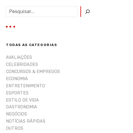
P
e
s
q
u
i
TODAS AS CATEGORIAS
s
a
AVALIAÇÕES
r
CELEBRIDADES
CONCURSOS & EMPREGOS
ECONOMIA
ENTRETENIMENTO
ESPORTES
ESTILO DE VIDA
GASTRONOMIA
NEGÓCIOS
NOTÍCIAS RÁPIDAS
OUTROS