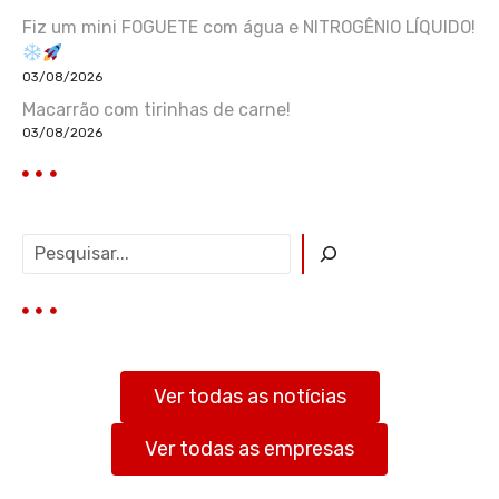
Fiz um mini FOGUETE com água e NITROGÊNIO LÍQUIDO!
03/08/2026
Macarrão com tirinhas de carne!
03/08/2026
P
e
s
q
u
i
s
Ver todas as notícias
a
r
Ver todas as empresas