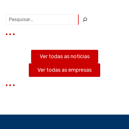
P
e
s
q
u
i
s
Ver todas as notícias
a
r
Ver todas as empresas