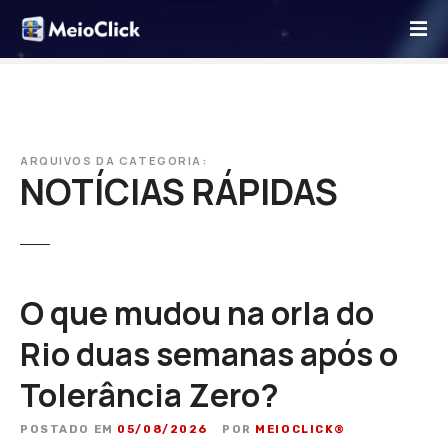
I
r
p
a
r
a
o
ARQUIVOS DA CATEGORIA:
NOTÍCIAS RÁPIDAS
c
o
n
t
e
ú
O que mudou na orla do
d
Rio duas semanas após o
o
Tolerância Zero?
POSTADO EM
05/08/2026
POR
MEIOCLICK®