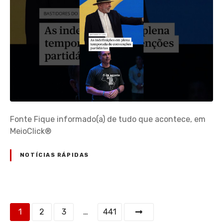
Fonte Fique informado(a) de tudo que acontece, em
MeioClick®
NOTÍCIAS RÁPIDAS
N
1
2
3
…
441