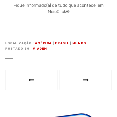
Fique informado(a) de tudo que acontece, em
MeioClick®
LOCALIZAÇÃO
AMÉRICA
|
BRASIL
|
MUNDO
POSTADO EM
VIAGEM
N
a
v
e
g