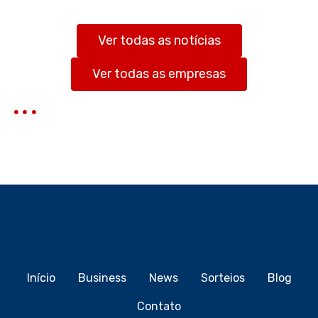
u
i
s
Ver todas as notícias
a
r
Ver todas as empresas
Início
Business
News
Sorteios
Blog
Contato