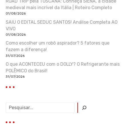
ROAD TRIP pela TOSCANA: Conheça SIENA, a cidade
medieval mais incrível da Itália | Roteiro Completo
01/08/2026
SAIU O EDITAL SEDUC SANTOS! Análise Completa AO
VIVO
01/08/2026
Como escolher um robô aspirador? 5 fatores que
fazem a diferença!
31/07/2026
O que ACONTECEU com o DOLLY? O Refrigerante mais
POLÊMICO do Brasil!
31/07/2026
P
e
s
q