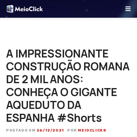
I
r
p
a
r
a
o
A IMPRESSIONANTE
c
CONSTRUÇÃO ROMANA
o
n
DE 2 MIL ANOS:
t
e
CONHEÇA O GIGANTE
ú
d
AQUEDUTO DA
o
ESPANHA #Shorts
POSTADO EM
26/12/2021
POR
MEIOCLICK®