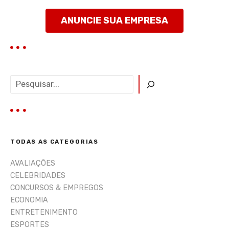
ANUNCIE SUA EMPRESA
P
e
s
q
u
i
TODAS AS CATEGORIAS
s
a
AVALIAÇÕES
r
CELEBRIDADES
CONCURSOS & EMPREGOS
ECONOMIA
ENTRETENIMENTO
ESPORTES