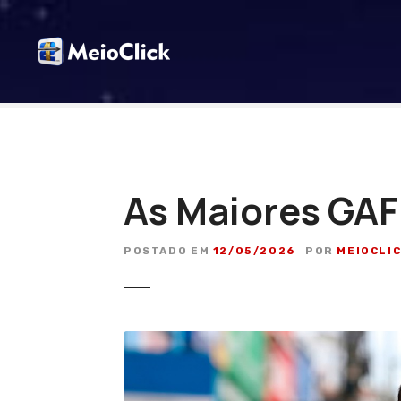
I
r
p
a
r
a
o
c
o
As Maiores GAF
n
t
e
POSTADO EM
12/05/2026
POR
MEIOCLI
ú
d
o