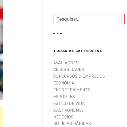
P
e
s
q
u
i
TODAS AS CATEGORIAS
s
a
AVALIAÇÕES
r
CELEBRIDADES
CONCURSOS & EMPREGOS
ECONOMIA
ENTRETENIMENTO
ESPORTES
ESTILO DE VIDA
GASTRONOMIA
NEGÓCIOS
NOTÍCIAS RÁPIDAS