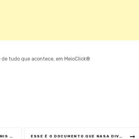
) de tudo que acontece, em MeioClick®
O
 TRUMP
ESSE É O DOCUMENTO QUE NASA DIVULGOU PARA FALAR SOBRE VIDA NÃO HUMANA!