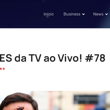
Início
Business
News
ES da TV ao Vivo! #78
CK®