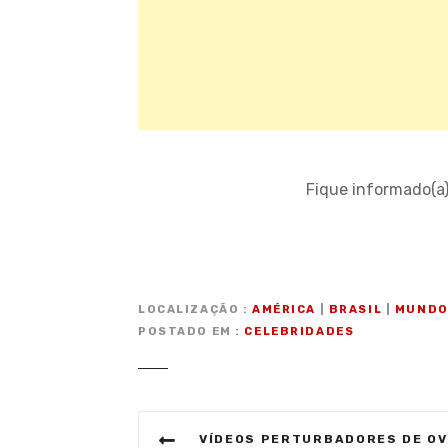
Fique informado(a
LOCALIZAÇÃO
AMÉRICA
|
BRASIL
|
MUND
POSTADO EM
CELEBRIDADES
N
VÍDEOS PERTURBADORES DE OVNIS LIBERADOS POR