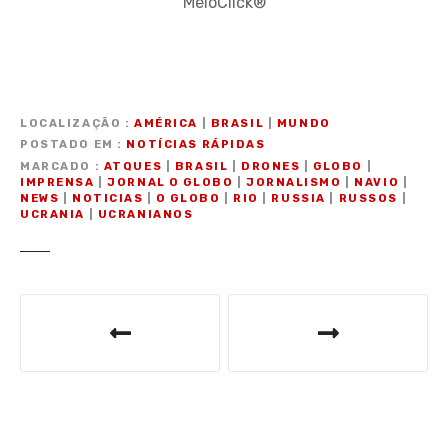
MeioClick®
LOCALIZAÇÃO
AMÉRICA
|
BRASIL
|
MUNDO
POSTADO EM
NOTÍCIAS RÁPIDAS
MARCADO
ATQUES
|
BRASIL
|
DRONES
|
GLOBO
|
IMPRENSA
|
JORNAL O GLOBO
|
JORNALISMO
|
NAVIO
|
NEWS
|
NOTICIAS
|
O GLOBO
|
RIO
|
RUSSIA
|
RUSSOS
|
UCRANIA
|
UCRANIANOS
N
a
v
e