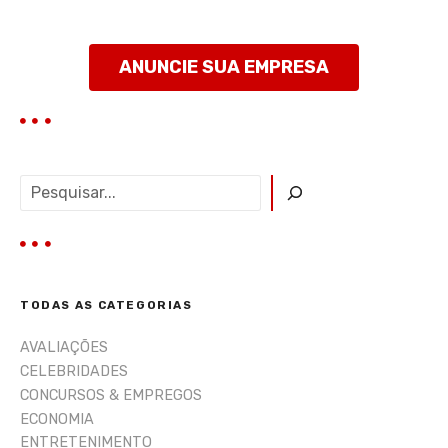
ANUNCIE SUA EMPRESA
P
e
s
q
u
i
TODAS AS CATEGORIAS
s
a
AVALIAÇÕES
r
CELEBRIDADES
CONCURSOS & EMPREGOS
ECONOMIA
ENTRETENIMENTO