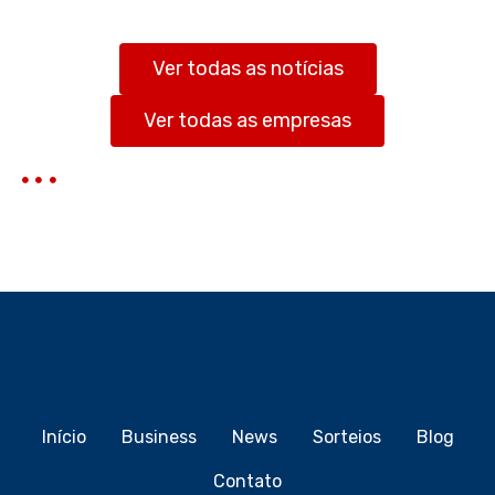
u
i
s
Ver todas as notícias
a
r
Ver todas as empresas
Início
Business
News
Sorteios
Blog
Contato