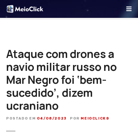
I
r
p
a
r
a
o
Ataque com drones a
c
navio militar russo no
o
n
Mar Negro foi ‘bem-
t
e
sucedido’, dizem
ú
d
ucraniano
o
POSTADO EM
04/08/2023
POR
MEIOCLICK®