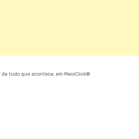
) de tudo que acontece, em MeioClick®
O