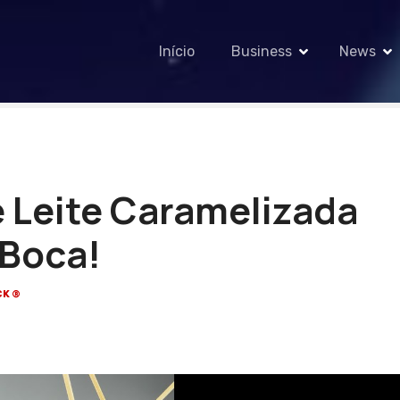
Início
Business
News
e Leite Caramelizada
 Boca!
CK®