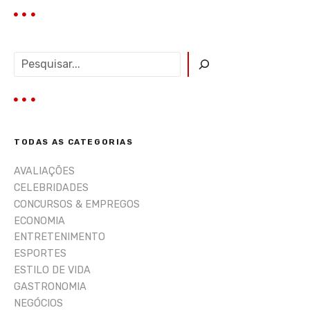
P
e
s
q
u
i
TODAS AS CATEGORIAS
s
a
AVALIAÇÕES
r
CELEBRIDADES
CONCURSOS & EMPREGOS
ECONOMIA
ENTRETENIMENTO
ESPORTES
ESTILO DE VIDA
GASTRONOMIA
NEGÓCIOS