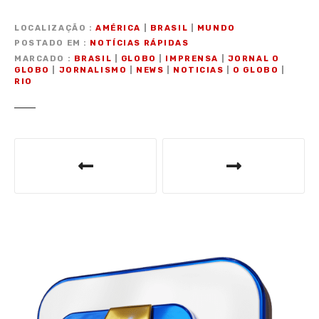
LOCALIZAÇÃO
AMÉRICA
|
BRASIL
|
MUNDO
POSTADO EM
NOTÍCIAS RÁPIDAS
MARCADO
BRASIL
|
GLOBO
|
IMPRENSA
|
JORNAL O
GLOBO
|
JORNALISMO
|
NEWS
|
NOTICIAS
|
O GLOBO
|
RIO
N
a
v
e
g
a