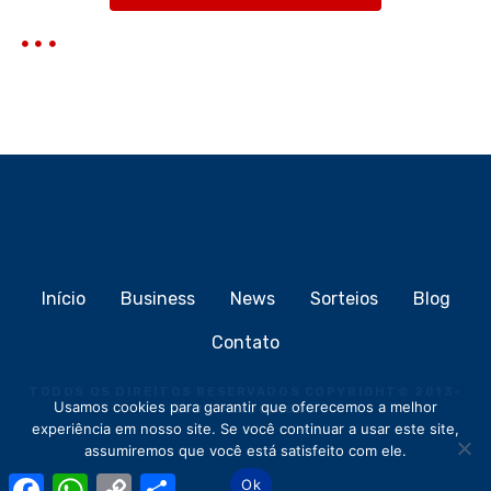
Início
Business
News
Sorteios
Blog
Contato
TODOS OS DIREITOS RESERVADOS COPYRIGHT
©
2013-
Usamos cookies para garantir que oferecemos a melhor
2026
MEIOCLICK®
experiência em nosso site. Se você continuar a usar este site,
assumiremos que você está satisfeito com ele.
F
W
C
S
Ok