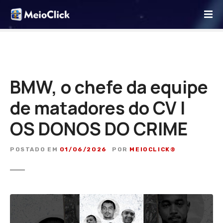
I
r
p
a
r
a
o
BMW, o chefe da equipe
c
de matadores do CV |
o
n
OS DONOS DO CRIME
t
e
ú
POSTADO EM
01/06/2026
POR
MEIOCLICK®
d
o