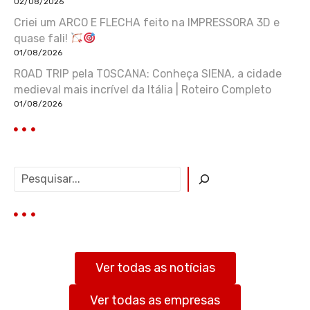
02/08/2026
Criei um ARCO E FLECHA feito na IMPRESSORA 3D e
quase fali!
01/08/2026
ROAD TRIP pela TOSCANA: Conheça SIENA, a cidade
medieval mais incrível da Itália | Roteiro Completo
01/08/2026
P
e
s
q
u
i
s
Ver todas as notícias
a
r
Ver todas as empresas