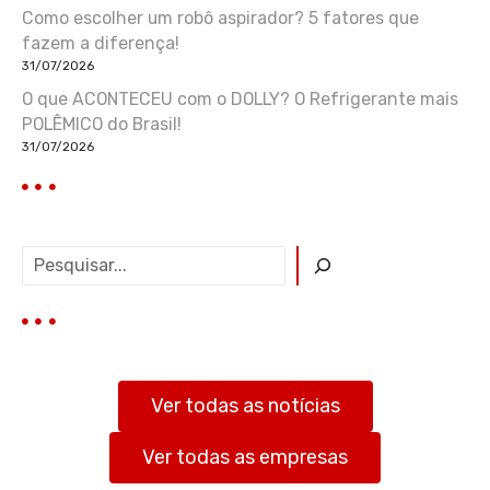
Como escolher um robô aspirador? 5 fatores que
fazem a diferença!
31/07/2026
O que ACONTECEU com o DOLLY? O Refrigerante mais
POLÊMICO do Brasil!
31/07/2026
P
e
s
q
u
i
s
Ver todas as notícias
a
r
Ver todas as empresas