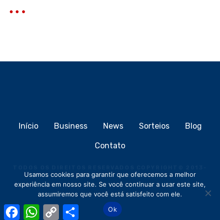
Início
Business
News
Sorteios
Blog
Contato
TODOS OS DIREITOS RESERVADOS COPYRIGHT
©
2013-
Usamos cookies para garantir que oferecemos a melhor
2026
MEIOCLICK®
experiência em nosso site. Se você continuar a usar este site,
assumiremos que você está satisfeito com ele.
F
W
C
S
Ok
a
h
o
h