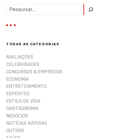
P
e
s
q
u
i
TODAS AS CATEGORIAS
s
a
AVALIAÇÕES
r
CELEBRIDADES
CONCURSOS & EMPREGOS
ECONOMIA
ENTRETENIMENTO
ESPORTES
ESTILO DE VIDA
GASTRONOMIA
NEGÓCIOS
NOTÍCIAS RÁPIDAS
OUTROS