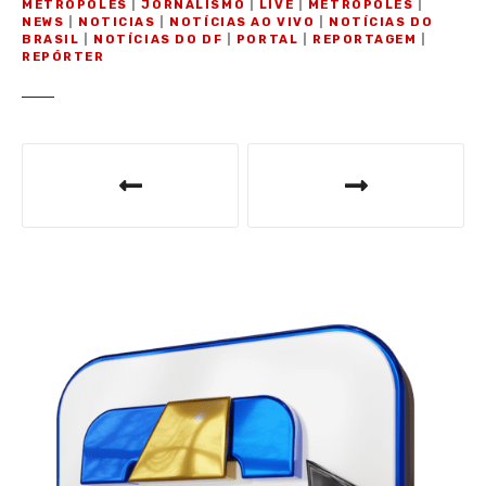
METRÓPOLES
|
JORNALISMO
|
LIVE
|
METRÓPOLES
|
NEWS
|
NOTICIAS
|
NOTÍCIAS AO VIVO
|
NOTÍCIAS DO
BRASIL
|
NOTÍCIAS DO DF
|
PORTAL
|
REPORTAGEM
|
REPÓRTER
N
a
v
e
g
a
ç
ã