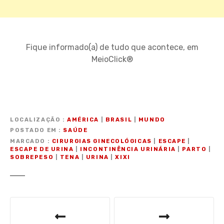
Fique informado(a) de tudo que acontece, em
MeioClick®
LOCALIZAÇÃO
AMÉRICA
|
BRASIL
|
MUNDO
POSTADO EM
SAÚDE
MARCADO
CIRURGIAS GINECOLÓGICAS
|
ESCAPE
|
ESCAPE DE URINA
|
INCONTINÊNCIA URINÁRIA
|
PARTO
|
SOBREPESO
|
TENA
|
URINA
|
XIXI
N