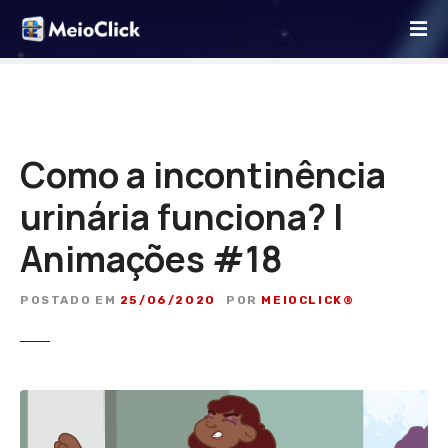
I
r
p
a
r
a
o
Como a incontinência
c
urinária funciona? |
o
n
Animações #18
t
e
ú
POSTADO EM
25/06/2020
POR
MEIOCLICK®
d
o