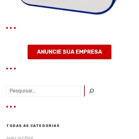
o
s
t
ANUNCIE SUA EMPRESA
P
e
s
q
u
i
TODAS AS CATEGORIAS
s
a
AVALIAÇÕES