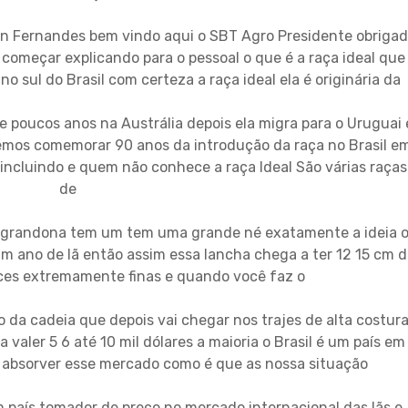
lton Fernandes bem vindo aqui o SBT Agro Presidente obriga
começar explicando para o pessoal o que é a raça ideal que
 sul do Brasil com certeza a raça ideal ela é originária da
 e poucos anos na Austrália depois ela migra para o Uruguai 
iremos comemorar 90 anos da introdução da raça no Brasil e
cluindo e quem não conhece a raça Ideal São várias raças
de
m grandona tem um tem uma grande né exatamente a ideia 
 ano de lã então assim essa lancha chega a ter 12 15 cm 
nces extremamente finas e quando você faz o
o da cadeia que depois vai chegar nos trajes de alta costur
 valer 5 6 até 10 mil dólares a maioria o Brasil é um país em
 absorver esse mercado como é que as nossa situação
 país tomador de preço no mercado internacional das lãs e