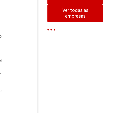
r
Ver todas as
empresas
o
or
s
e