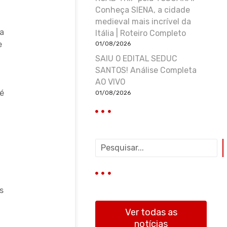
Conheça SIENA, a cidade
medieval mais incrível da
a
Itália | Roteiro Completo
e
01/08/2026
SAIU O EDITAL SEDUC
SANTOS! Análise Completa
AO VIVO
Né
01/08/2026
P
e
s
q
u
s
i
s
Ver todas as
a
notícias