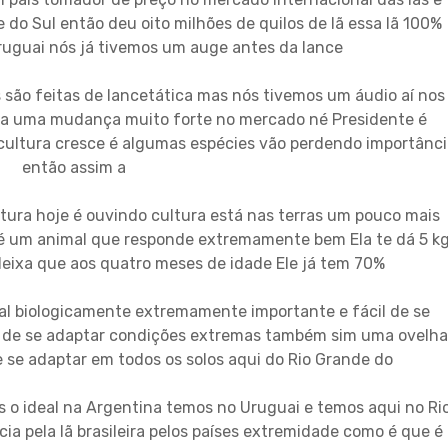
 do Sul então deu oito milhões de quilos de lã essa lã 100%
ruguai nós já tivemos um auge antes da lance
s são feitas de lancetática mas nós tivemos um áudio aí nos
ma uma mudança muito forte no mercado né Presidente é
cultura cresce é algumas espécies vão perdendo importânc
então assim a
tura hoje é ouvindo cultura está nas terras um pouco mais
é um animal que responde extremamente bem Ela te dá 5 k
deixa que aos quatro meses de idade Ele já tem 70%
l biologicamente extremamente importante e fácil de se
l de se adaptar condições extremas também sim uma ovelha
se adaptar em todos os solos aqui do Rio Grande do
s o ideal na Argentina temos no Uruguai e temos aqui no Ri
a pela lã brasileira pelos países extremidade como é que é