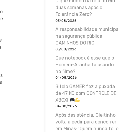
O que mudou na orla do Rio
duas semanas após o
do
Tolerância Zero?
 é
05/08/2026
A responsabilidade municipal
na segurança pública |
e
CAMINHOS DO RIO
m
05/08/2026
Que notebook é esse que o
Homem-Aranha tá usando
no filme?
os
04/08/2026
de
Bitelo GAMER fez a puxada
de 47 KG com CONTROLE DE
XBOX!
a
04/08/2026
Após desistência, Cleitinho
volta a pedir para concorrer
em Minas: ‘Quem nunca foi e