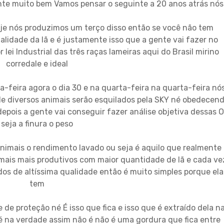
nte muito bem Vamos pensar o seguinte a 20 anos atrás nós
je nós produzimos um terço disso então se você não tem
alidade da lã e é justamente isso que a gente vai fazer no
ei Industrial das três raças lameiras aqui do Brasil mirino
corredale e ideal
a-feira agora o dia 30 e na quarta-feira na quarta-feira nó
 diversos animais serão esquilados pela SKY né obedecen
depois a gente vai conseguir fazer análise objetiva dessas 
seja a finura o peso
animais o rendimento lavado ou seja é aquilo que realmente
imais mais produtivos com maior quantidade de lã e cada ve
dos de altíssima qualidade então é muito simples porque ela
tem
e de proteção né É isso que fica e isso que é extraído dela n
 na verdade assim não é não é uma gordura que fica entre