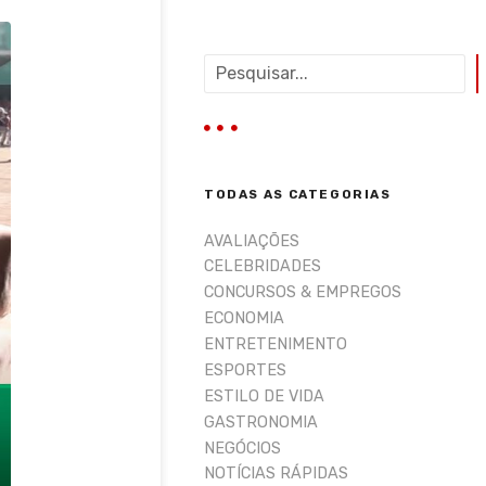
P
e
s
q
u
i
TODAS AS CATEGORIAS
s
a
AVALIAÇÕES
r
CELEBRIDADES
CONCURSOS & EMPREGOS
ECONOMIA
ENTRETENIMENTO
ESPORTES
ESTILO DE VIDA
GASTRONOMIA
NEGÓCIOS
NOTÍCIAS RÁPIDAS