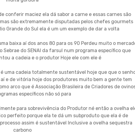
de conferir maciez ela dá sabor a carne e essas carnes são
o mas são extremamente disputadas pelos chefes gourmets
Rio Grande do Sul ela é um um exemplo de dar a volta
uma baixa aí dos anos 80 para os 90 Perdeu muito o mercad
o Sebrae do SENAI da farsul num programa específico que
ntou a cadeia e o produtor Hoje ele com ele é
la é uma cadeia totalmente sustentável hoje que que o senh
í e de vitória hoje dos produtores muito bem a gente tem
como arco que é Associação Brasileira de Criadores de ovino
gramas específicos não só para
almente para sobrevivência do Produtor né então a ovelha el
ico perfeito porque ela te dá um subproduto que ela é de
 processo assim é sustentável Inclusive a ovelha sequestra
carbono