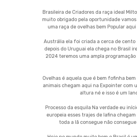
Brasileira de Criadores da raça ideal Mi
muito obrigado pela oportunidade vamos 
uma raça de ovelhas bem Popular aqui no
Austrália ela foi criada a cerca de cento
depois do Uruguai ela chega no Brasil 
2024 teremos uma ampla programação in
Ovelhas é aquela que é bem fofinha be
animais chegam aqui na Expointer com um
altura né e isso é um la
Processo da esquila Na verdade eu iníci
europeia esses trajes de lafina chegam a
toda a lã consegue não consegue
Hoje no mundo muito bem o Brasil é um