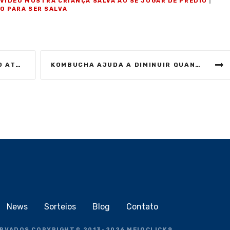
VÍDEO MOSTRA CRIANÇA SALVA AO SE JOGAR DE PRÉDIO
|
O PARA SER SALVA
CIONAL
KOMBUCHA AJUDA A DIMINUIR QUANTIDADE DE GLICOSE NO SANGUE
News
Sorteios
Blog
Contato
ERVADOS COPYRIGHT
©
2013-2026
MEIOCLICK®