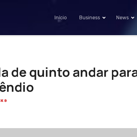
Início
Business
News
a de quinto andar par
cêndio
CK®