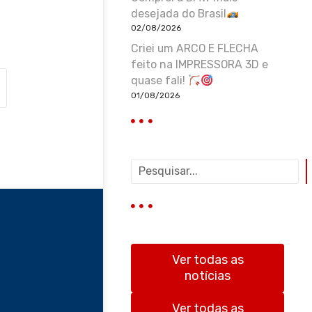
desejada do Brasil
02/08/2026
Criei um ARCO E FLECHA
feito na IMPRESSORA 3D e
quase fali!
01/08/2026
P
e
s
q
u
i
s
Ver todas as
a
notícias
r
Ver todas as