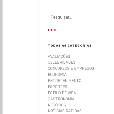
P
e
s
q
u
i
TODAS AS CATEGORIAS
s
a
AVALIAÇÕES
r
CELEBRIDADES
CONCURSOS & EMPREGOS
ECONOMIA
ENTRETENIMENTO
ESPORTES
ESTILO DE VIDA
GASTRONOMIA
NEGÓCIOS
NOTÍCIAS RÁPIDAS