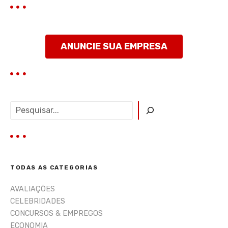
t
ANUNCIE SUA EMPRESA
P
e
s
q
u
i
TODAS AS CATEGORIAS
s
a
AVALIAÇÕES
r
CELEBRIDADES
CONCURSOS & EMPREGOS
ECONOMIA