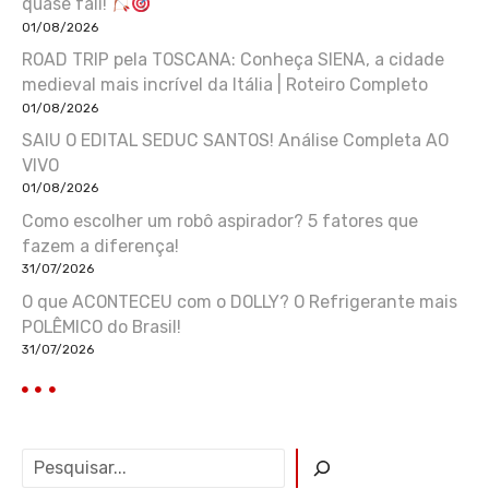
quase fali!
01/08/2026
ROAD TRIP pela TOSCANA: Conheça SIENA, a cidade
medieval mais incrível da Itália | Roteiro Completo
01/08/2026
SAIU O EDITAL SEDUC SANTOS! Análise Completa AO
VIVO
01/08/2026
Como escolher um robô aspirador? 5 fatores que
fazem a diferença!
31/07/2026
O que ACONTECEU com o DOLLY? O Refrigerante mais
POLÊMICO do Brasil!
31/07/2026
P
e