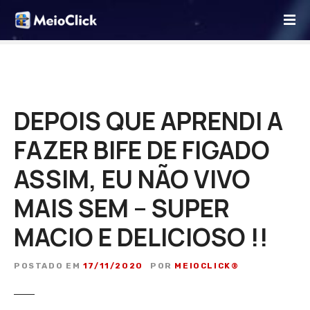
I
r
p
a
r
a
o
DEPOIS QUE APRENDI A
c
FAZER BIFE DE FIGADO
o
n
ASSIM, EU NÃO VIVO
t
e
MAIS SEM – SUPER
ú
d
MACIO E DELICIOSO !!
o
POSTADO EM
17/11/2020
POR
MEIOCLICK®