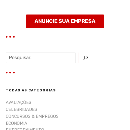
ANUNCIE SUA EMPRESA
P
e
s
q
u
i
TODAS AS CATEGORIAS
s
a
AVALIAÇÕES
r
CELEBRIDADES
CONCURSOS & EMPREGOS
ECONOMIA