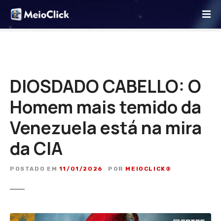
I
r
p
a
r
a
o
DIOSDADO CABELLO: O
c
Homem mais temido da
o
n
Venezuela está na mira
t
e
da CIA
ú
d
POSTADO EM
11/01/2026
POR
MEIOCLICK®
o