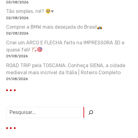
03/08/2026
Tão simples, né?
♥️
02/08/2026
Comprei a BMW mais desejada do Brasil
02/08/2026
Criei um ARCO E FLECHA feito na IMPRESSORA 3D e
quase fali!
01/08/2026
ROAD TRIP pela TOSCANA: Conheça SIENA, a cidade
medieval mais incrível da Itália | Roteiro Completo
01/08/2026
P
e
s
q
u