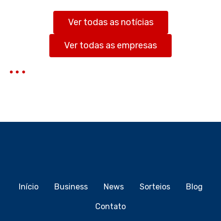
i
s
Ver todas as notícias
a
r
Ver todas as empresas
Início
Business
News
Sorteios
Blog
Contato