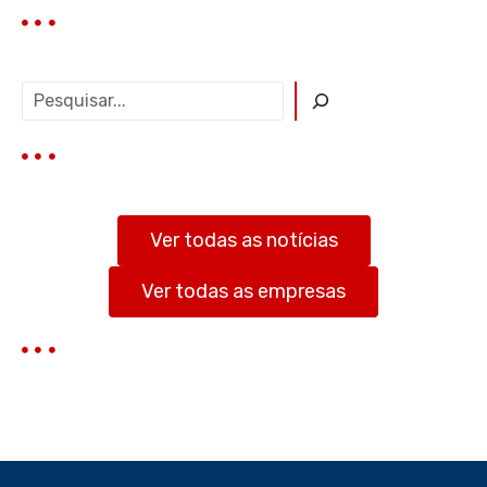
P
e
s
q
u
i
s
Ver todas as notícias
a
r
Ver todas as empresas