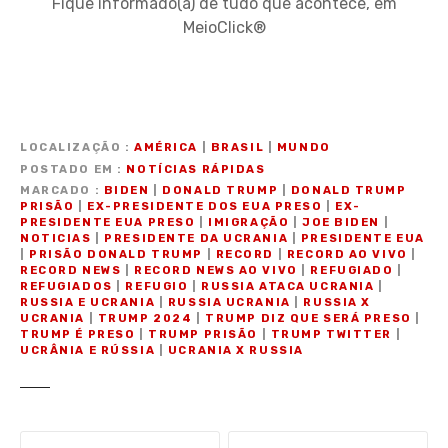
Fique informado(a) de tudo que acontece, em
MeioClick®
LOCALIZAÇÃO
AMÉRICA
|
BRASIL
|
MUNDO
POSTADO EM
NOTÍCIAS RÁPIDAS
MARCADO
BIDEN
|
DONALD TRUMP
|
DONALD TRUMP
PRISÃO
|
EX-PRESIDENTE DOS EUA PRESO
|
EX-
PRESIDENTE EUA PRESO
|
IMIGRAÇÃO
|
JOE BIDEN
|
NOTICIAS
|
PRESIDENTE DA UCRANIA
|
PRESIDENTE EUA
|
PRISÃO DONALD TRUMP
|
RECORD
|
RECORD AO VIVO
|
RECORD NEWS
|
RECORD NEWS AO VIVO
|
REFUGIADO
|
REFUGIADOS
|
REFUGIO
|
RUSSIA ATACA UCRANIA
|
RUSSIA E UCRANIA
|
RUSSIA UCRANIA
|
RUSSIA X
UCRANIA
|
TRUMP 2024
|
TRUMP DIZ QUE SERÁ PRESO
|
TRUMP É PRESO
|
TRUMP PRISÃO
|
TRUMP TWITTER
|
UCRÂNIA E RÚSSIA
|
UCRANIA X RUSSIA
N