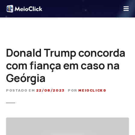
I
r
p
a
r
a
o
Donald Trump concorda
c
com fiança em caso na
o
n
Geórgia
t
e
ú
POSTADO EM
22/08/2023
POR
MEIOCLICK®
d
o