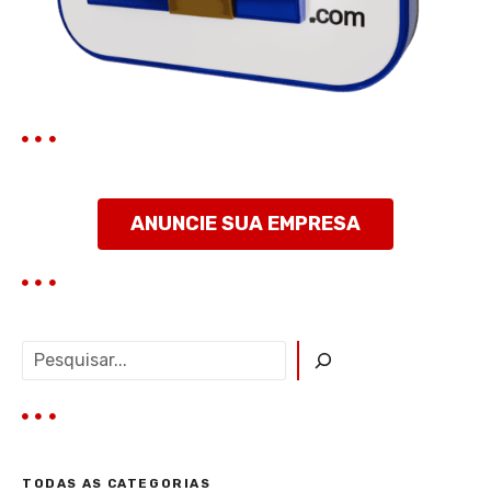
P
o
s
t
ANUNCIE SUA EMPRESA
P
e
s
q
u
i
TODAS AS CATEGORIAS
s