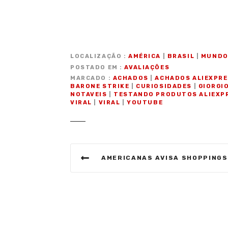
LOCALIZAÇÃO
AMÉRICA
|
BRASIL
|
MUND
POSTADO EM
AVALIAÇÕES
MARCADO
ACHADOS
|
ACHADOS ALIEXPR
BARONE STRIKE
|
CURIOSIDADES
|
GIORGI
NOTAVEIS
|
TESTANDO PRODUTOS ALIEXP
VIRAL
|
VIRAL
|
YOUTUBE
N
AMERICANAS AVISA SHOPPINGS QUE NÃO IRÁ PAGAR ALUGUÉIS ATRASADOS DE LOJAS
a
v
e