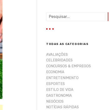
P
e
s
q
u
i
TODAS AS CATEGORIAS
s
a
AVALIAÇÕES
r
CELEBRIDADES
CONCURSOS & EMPREGOS
ECONOMIA
ENTRETENIMENTO
ESPORTES
ESTILO DE VIDA
GASTRONOMIA
NEGÓCIOS
NOTÍCIAS RÁPIDAS