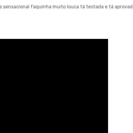
a sensacional faquinha muito louca tá testada e tá aprova