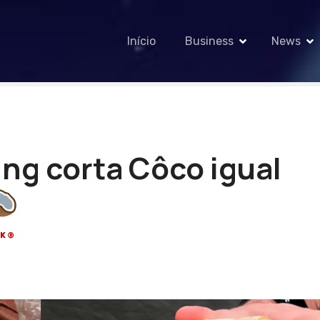
Início
Business
News
ing corta Côco igual
CK®