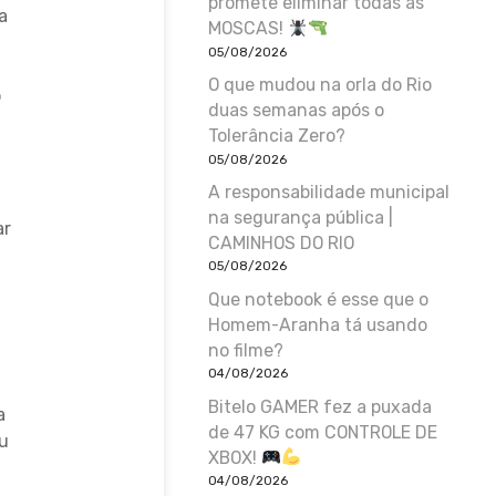
promete eliminar todas as
a
MOSCAS!
05/08/2026
O que mudou na orla do Rio
o
duas semanas após o
Tolerância Zero?
05/08/2026
A responsabilidade municipal
na segurança pública |
ar
CAMINHOS DO RIO
05/08/2026
Que notebook é esse que o
Homem-Aranha tá usando
a
no filme?
04/08/2026
Bitelo GAMER fez a puxada
a
de 47 KG com CONTROLE DE
eu
XBOX!
04/08/2026