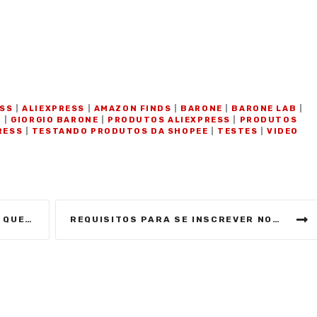
O
ESS
|
ALIEXPRESS
|
AMAZON FINDS
|
BARONE
|
BARONE LAB
|
O
|
GIORGIO BARONE
|
PRODUTOS ALIEXPRESS
|
PRODUTOS
RESS
|
TESTANDO PRODUTOS DA SHOPEE
|
TESTES
|
VIDEO
 | LIVE CNN
REQUISITOS PARA SE INSCREVER NO CONCURSO DA SEDUC-TO 2023