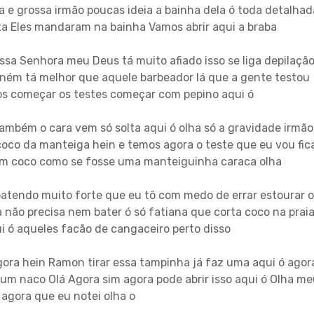
ta e grossa irmão poucas ideia a bainha dela ó toda detalhad
a Eles mandaram na bainha Vamos abrir aqui a braba
sa Senhora meu Deus tá muito afiado isso se liga depilaçã
neném tá melhor que aquele barbeador lá que a gente testou
os começar os testes começar com pepino aqui ó
ambém o cara vem só solta aqui ó olha só a gravidade irmão
coco da manteiga hein e temos agora o teste que eu vou fic
ham coco como se fosse uma manteiguinha caraca olha
batendo muito forte que eu tô com medo de errar estourar o
 não precisa nem bater ó só fatiana que corta coco na prai
i ó aqueles facão de cangaceiro perto disso
ora hein Ramon tirar essa tampinha já faz uma aqui ó agor
is um naco Olá Agora sim agora pode abrir isso aqui ó Olha m
 agora que eu notei olha o