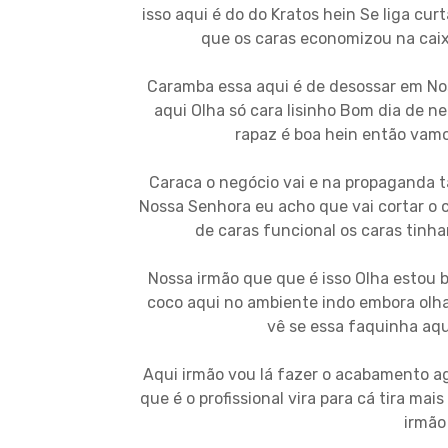
isso aqui é do do Kratos hein Se liga cur
que os caras economizou na caix
Caramba essa aqui é de desossar em Nos
aqui Olha só cara lisinho Bom dia de 
rapaz é boa hein então vam
Caraca o negócio vai e na propaganda t
Nossa Senhora eu acho que vai cortar o 
de caras funcional os caras tin
Nossa irmão que que é isso Olha estou 
coco aqui no ambiente indo embora olha
vê se essa faquinha aqu
Aqui irmão vou lá fazer o acabamento ag
que é o profissional vira para cá tira ma
irmão