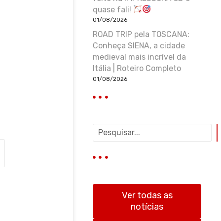
quase fali!
01/08/2026
ROAD TRIP pela TOSCANA:
Conheça SIENA, a cidade
medieval mais incrível da
Itália | Roteiro Completo
01/08/2026
P
e
s
q
u
i
s
Ver todas as
a
notícias
r