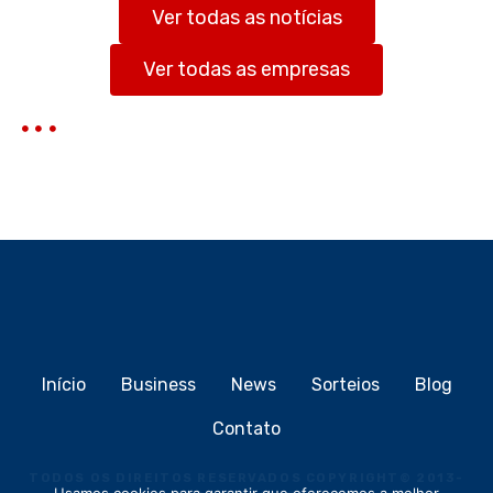
s
Ver todas as notícias
a
r
Ver todas as empresas
Início
Business
News
Sorteios
Blog
Contato
TODOS OS DIREITOS RESERVADOS COPYRIGHT
©
2013-