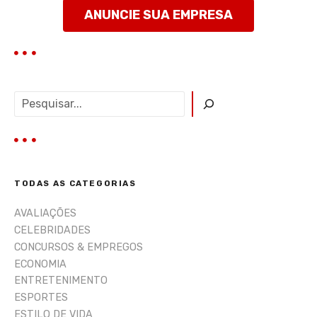
ANUNCIE SUA EMPRESA
P
e
s
q
u
i
TODAS AS CATEGORIAS
s
a
AVALIAÇÕES
r
CELEBRIDADES
CONCURSOS & EMPREGOS
ECONOMIA
ENTRETENIMENTO
ESPORTES
ESTILO DE VIDA