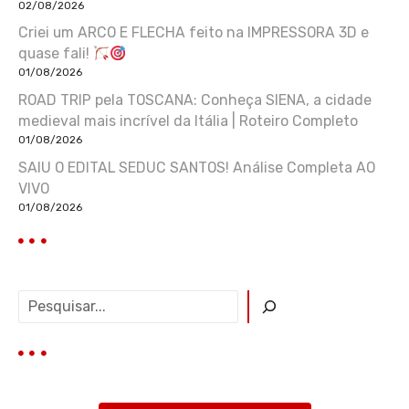
02/08/2026
Criei um ARCO E FLECHA feito na IMPRESSORA 3D e
quase fali!
01/08/2026
ROAD TRIP pela TOSCANA: Conheça SIENA, a cidade
medieval mais incrível da Itália | Roteiro Completo
01/08/2026
SAIU O EDITAL SEDUC SANTOS! Análise Completa AO
VIVO
01/08/2026
P
e
s
q
u
i