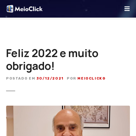
I
r
p
a
r
a
o
Feliz 2022 e muito
c
obrigado!
o
n
t
POSTADO EM
30/12/2021
POR
MEIOCLICK®
e
ú
d
o