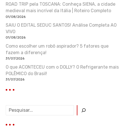
ROAD TRIP pela TOSCANA: Conheça SIENA, a cidade
medieval mais incrível da Itália | Roteiro Completo
01/08/2026
SAIU O EDITAL SEDUC SANTOS! Análise Completa AO
VIVO
01/08/2026
Como escolher um robô aspirador? 5 fatores que
fazem a diferença!
31/07/2026
O que ACONTECEU com o DOLLY? O Refrigerante mais
POLÊMICO do Brasil!
31/07/2026
P
e
s
q