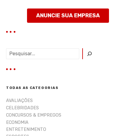
ANUNCIE SUA EMPRESA
P
e
s
q
u
i
TODAS AS CATEGORIAS
s
a
AVALIAÇÕES
r
CELEBRIDADES
CONCURSOS & EMPREGOS
ECONOMIA
ENTRETENIMENTO