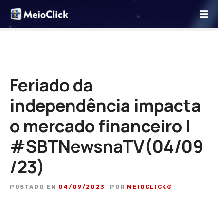
I
r
p
a
r
a
o
Feriado da
c
independência impacta
o
n
o mercado financeiro |
t
e
#SBTNewsnaTV(04/09
ú
d
/23)
o
POSTADO EM
04/09/2023
POR
MEIOCLICK®