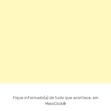
Fique informado(a) de tudo que acontece, em
MeioClick®