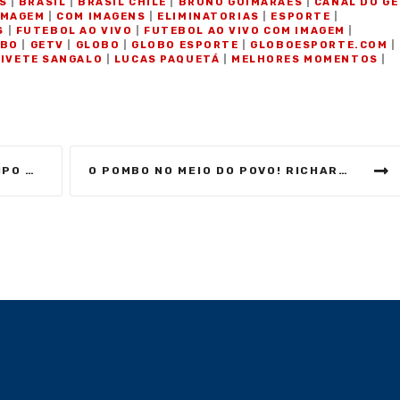
S
|
BRASIL
|
BRASIL CHILE
|
BRUNO GUIMARÃES
|
CANAL DO GE
IMAGEM
|
COM IMAGENS
|
ELIMINATORIAS
|
ESPORTE
|
S
|
FUTEBOL AO VIVO
|
FUTEBOL AO VIVO COM IMAGEM
|
OBO
|
GETV
|
GLOBO
|
GLOBO ESPORTE
|
GLOBOESPORTE.COM
|
|
IVETE SANGALO
|
LUCAS PAQUETÁ
|
MELHORES MOMENTOS
|
TS | GE TV
O POMBO NO MEIO DO POVO! RICHARLISON FOI PRA TORCIDA | #SHORTS | GE TV