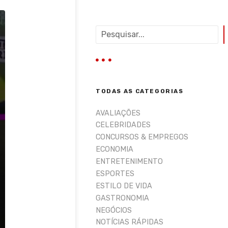
P
e
s
q
u
i
TODAS AS CATEGORIAS
s
a
AVALIAÇÕES
r
CELEBRIDADES
CONCURSOS & EMPREGOS
ECONOMIA
ENTRETENIMENTO
ESPORTES
ESTILO DE VIDA
GASTRONOMIA
NEGÓCIOS
NOTÍCIAS RÁPIDAS