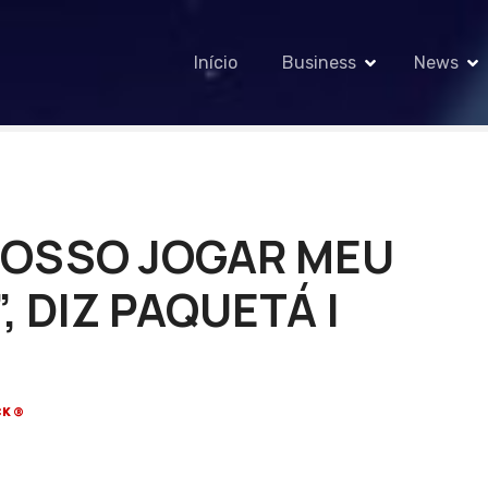
Início
Business
News
POSSO JOGAR MEU
, DIZ PAQUETÁ |
CK®