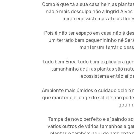
Como é que tá a sua casa hein as plant
não é mais desculpa não a Ingrid Alve
micro ecossistemas até as flor
Pois é não ter espaço em casa não é de
um terrário bem pequenininho né Ser
manter um terrário dess
Tudo bem Érica tudo bom explica pra gent
tamanhinho aqui as plantas são natur
ecossistema então aí d
Ambiente mais úmidos o cuidado dele é m
que manter ele longe do sol ele não pode
gotinh
Tampa de novo perfeito e aí saindo aqu
vários outros de vários tamanhos a g
plantas e também aqui do ambiente n