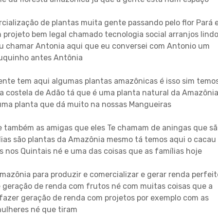
ialização de plantas muita gente passando pelo flor Pará 
m projeto bem legal chamado tecnologia social arranjos lind
ou chamar Antonia aqui que eu conversei com Antonio um
uquinho antes Antônia
gente tem aqui algumas plantas amazônicas é isso sim temo
a costela de Adão tá que é uma planta natural da Amazôni
 uma planta que dá muito na nossas Mangueiras
je também as amigas que eles Te chamam de aningas que sã
ias são plantas da Amazônia mesmo tá temos aqui o cacau
as nos Quintais né e uma das coisas que as famílias hoje
mazônia para produzir e comercializar e gerar renda perfeit
geração de renda com frutos né com muitas coisas que a
fazer geração de renda com projetos por exemplo com as
ulheres né que tiram