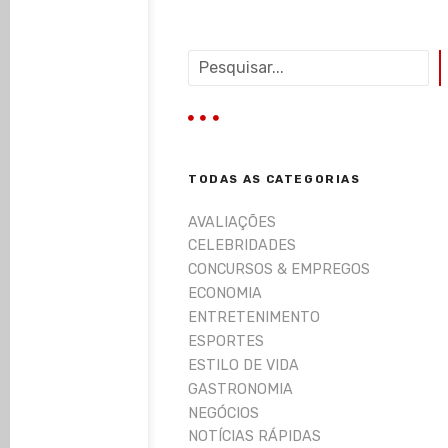
P
e
s
q
u
i
TODAS AS CATEGORIAS
s
a
AVALIAÇÕES
r
CELEBRIDADES
CONCURSOS & EMPREGOS
ECONOMIA
ENTRETENIMENTO
ESPORTES
ESTILO DE VIDA
GASTRONOMIA
NEGÓCIOS
NOTÍCIAS RÁPIDAS