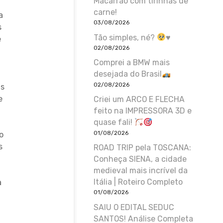
Macarrão com tirinhas de
carne!
a
03/08/2026
s
Tão simples, né?
♥️
e
02/08/2026
Comprei a BMW mais
desejada do Brasil
02/08/2026
as
e
Criei um ARCO E FLECHA
feito na IMPRESSORA 3D e
quase fali!
01/08/2026
o
s
ROAD TRIP pela TOSCANA:
Conheça SIENA, a cidade
medieval mais incrível da
Itália | Roteiro Completo
a
01/08/2026
SAIU O EDITAL SEDUC
SANTOS! Análise Completa