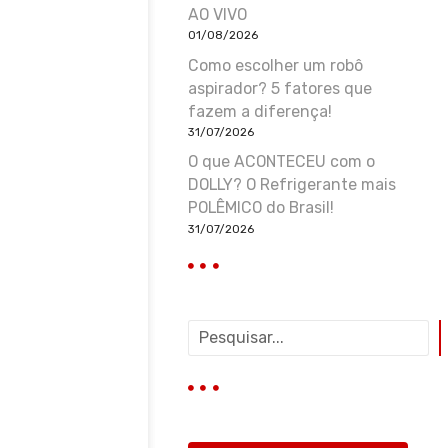
AO VIVO
01/08/2026
Como escolher um robô
aspirador? 5 fatores que
fazem a diferença!
31/07/2026
O que ACONTECEU com o
DOLLY? O Refrigerante mais
POLÊMICO do Brasil!
31/07/2026
P
e
s
q
u
i