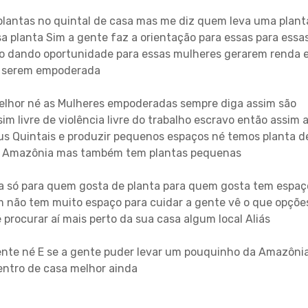
lantas no quintal de casa mas me diz quem leva uma plant
 planta Sim a gente faz a orientação para essas para essa
ão dando oportunidade para essas mulheres gerarem renda 
serem empoderada
elhor né as Mulheres empoderadas sempre diga assim são
m livre de violência livre do trabalho escravo então assim 
s Quintais e produzir pequenos espaços né temos planta d
a Amazônia mas também tem plantas pequenas
ha só para quem gosta de planta para quem gosta tem espaç
m não tem muito espaço para cuidar a gente vê o que opçõe
procurar aí mais perto da sua casa algum local Aliás
ente né E se a gente puder levar um pouquinho da Amazôni
entro de casa melhor ainda