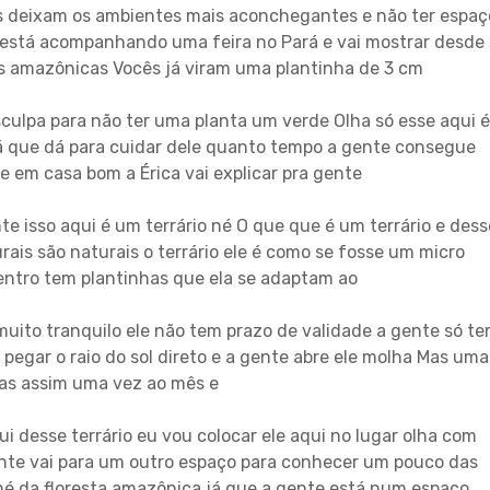
as deixam os ambientes mais aconchegantes e não ter espaç
s está acompanhando uma feira no Pará e vai mostrar desde
es amazônicas Vocês já viram uma plantinha de 3 cm
sculpa para não ter uma planta um verde Olha só esse aqui é
á que dá para cuidar dele quanto tempo a gente consegue
e em casa bom a Érica vai explicar pra gente
e isso aqui é um terrário né O que que é um terrário e dess
ais são naturais o terrário ele é como se fosse um micro
entro tem plantinhas que ela se adaptam ao
uito tranquilo ele não tem prazo de validade a gente só t
 pegar o raio do sol direto e a gente abre ele molha Mas uma
as assim uma vez ao mês e
i desse terrário eu vou colocar ele aqui no lugar olha com
ente vai para um outro espaço para conhecer um pouco das
é da floresta amazônica já que a gente está num espaço