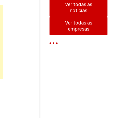
s
Ver todas as
a
notícias
r
Ver todas as
empresas