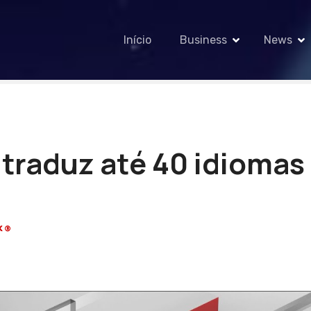
Início
Business
News
 traduz até 40 idiomas
K®