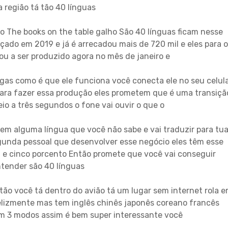
 região tá tão 40 línguas
 o The books on the table galho São 40 línguas ficam nesse
nçado em 2019 e já é arrecadou mais de 720 mil e eles para o
 a ser produzido agora no mês de janeiro e
gas como é que ele funciona você conecta ele no seu celul
ar para fazer essa produção eles prometem que é uma transiçã
eio a três segundos o fone vai ouvir o que o
 em alguma língua que você não sabe e vai traduzir para tu
gunda pessoal que desenvolver esse negócio eles têm esse
 e cinco porcento Então promete que você vai conseguir
tender são 40 línguas
tão você tá dentro do avião tá um lugar sem internet rola 
elizmente mas tem inglês chinês japonês coreano francês
em 3 modos assim é bem super interessante você