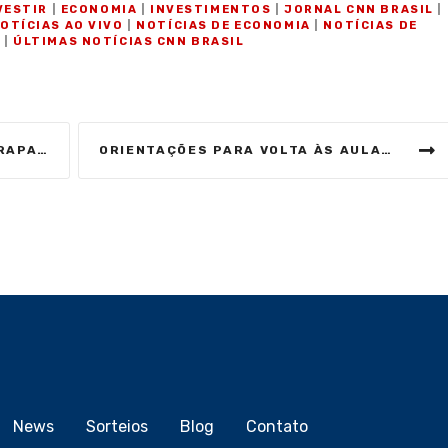
VESTIR
|
ECONOMIA
|
INVESTIMENTOS
|
JORNAL CNN BRASIL
|
OTÍCIAS AO VIVO
|
NOTÍCIAS DE ECONOMIA
|
NOTÍCIAS DE
S
|
ÚLTIMAS NOTÍCIAS CNN BRASIL
EU SONO
ORIENTAÇÕES PARA VOLTA ÀS AULAS DAS CRIANÇAS E ADOLESCENTES
News
Sorteios
Blog
Contato