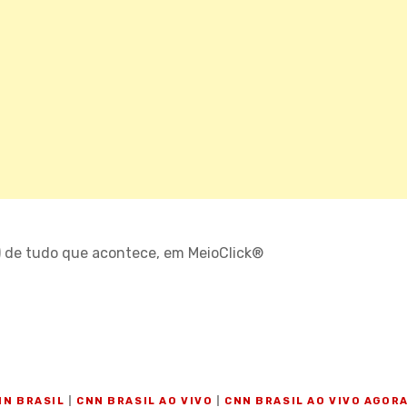
) de tudo que acontece, em MeioClick®
O
NN BRASIL
|
CNN BRASIL AO VIVO
|
CNN BRASIL AO VIVO AGOR