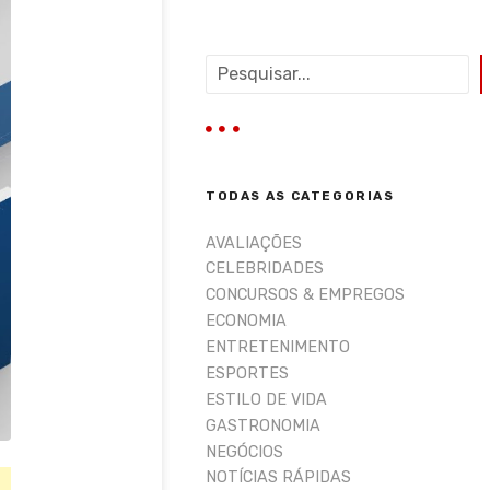
P
e
s
q
u
i
TODAS AS CATEGORIAS
s
a
AVALIAÇÕES
r
CELEBRIDADES
CONCURSOS & EMPREGOS
ECONOMIA
ENTRETENIMENTO
ESPORTES
ESTILO DE VIDA
GASTRONOMIA
NEGÓCIOS
NOTÍCIAS RÁPIDAS