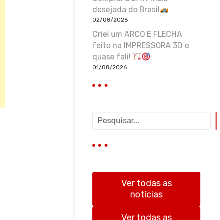
desejada do Brasil
02/08/2026
Criei um ARCO E FLECHA
feito na IMPRESSORA 3D e
quase fali!
01/08/2026
P
e
s
q
u
i
s
Ver todas as
a
notícias
r
Ver todas as
A