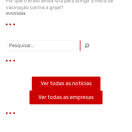
Por que o Brasil ainda luta para atingir a meta de
vacinação contra a gripe?
31/07/2026
P
e
s
q
u
i
s
Ver todas as notícias
a
r
Ver todas as empresas