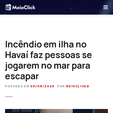
I
r
p
a
r
a
o
Incêndio em ilha no
c
Havaí faz pessoas se
o
n
jogarem no mar para
t
e
escapar
ú
d
POSTADO EM
09/08/2023
POR
MEIOCLICK®
o