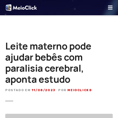
I
r
p
a
r
a
o
Leite materno pode
c
ajudar bebês com
o
n
paralisia cerebral,
t
e
aponta estudo
ú
d
POSTADO EM
11/08/2023
POR
MEIOCLICK®
o