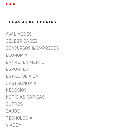
q
u
i
TODAS AS CATEGORIAS
s
a
AVALIAÇÕES
r
CELEBRIDADES
CONCURSOS & EMPREGOS
ECONOMIA
ENTRETENIMENTO
ESPORTES
ESTILO DE VIDA
GASTRONOMIA
NEGÓCIOS
NOTÍCIAS RÁPIDAS
OUTROS
SAÚDE
TECNOLOGIA
VIAGEM