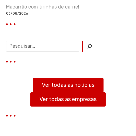
Macarrão com tirinhas de carne!
03/08/2026
P
e
s
q
u
i
s
Ver todas as notícias
a
r
Ver todas as empresas