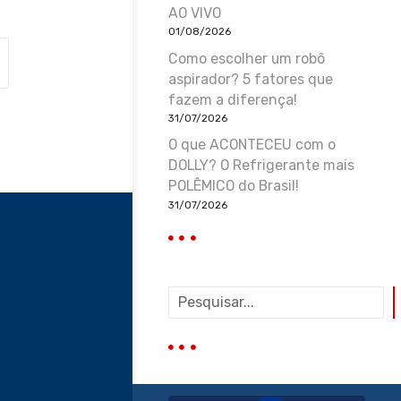
AO VIVO
01/08/2026
Como escolher um robô
aspirador? 5 fatores que
fazem a diferença!
31/07/2026
O que ACONTECEU com o
DOLLY? O Refrigerante mais
POLÊMICO do Brasil!
31/07/2026
P
e
s
q
u
i