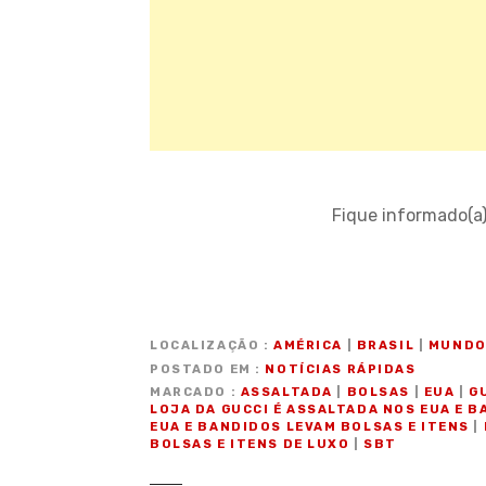
Fique informado(a
LOCALIZAÇÃO
AMÉRICA
|
BRASIL
|
MUND
POSTADO EM
NOTÍCIAS RÁPIDAS
MARCADO
ASSALTADA
|
BOLSAS
|
EUA
|
G
LOJA DA GUCCI É ASSALTADA NOS EUA E 
EUA E BANDIDOS LEVAM BOLSAS E ITENS
|
BOLSAS E ITENS DE LUXO
|
SBT