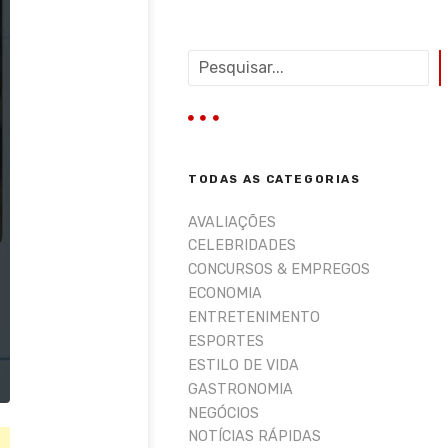
P
e
s
q
u
i
TODAS AS CATEGORIAS
s
a
AVALIAÇÕES
r
CELEBRIDADES
CONCURSOS & EMPREGOS
ECONOMIA
ENTRETENIMENTO
ESPORTES
ESTILO DE VIDA
GASTRONOMIA
NEGÓCIOS
NOTÍCIAS RÁPIDAS