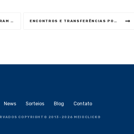
STE ANO
ENCONTROS E TRANSFERÊNCIAS POR PIX: ENTENDA RELAÇÃO ENTRE ZAMBELLI, HACKER E BOLSONARO
News
Sorteios
Blog
Contato
ERVADOS COPYRIGHT
©
2013-2026
MEIOCLICK®