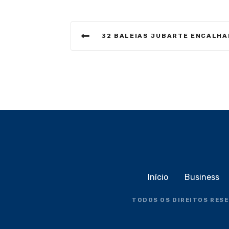
N
32 BALEIAS JUBARTE ENCALHARAM NO BRASIL NE
a
v
e
g
a
ç
ã
Início
Business
o
TODOS OS DIREITOS RES
d