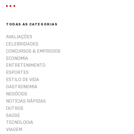
s
q
u
i
TODAS AS CATEGORIAS
s
a
AVALIAÇÕES
r
CELEBRIDADES
CONCURSOS & EMPREGOS
ECONOMIA
ENTRETENIMENTO
ESPORTES
ESTILO DE VIDA
GASTRONOMIA
NEGÓCIOS
NOTÍCIAS RÁPIDAS
OUTROS
SAÚDE
TECNOLOGIA
VIAGEM