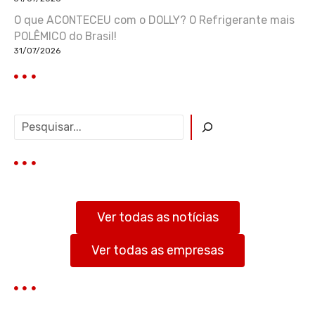
O que ACONTECEU com o DOLLY? O Refrigerante mais
POLÊMICO do Brasil!
31/07/2026
P
e
s
q
u
i
s
Ver todas as notícias
a
r
Ver todas as empresas