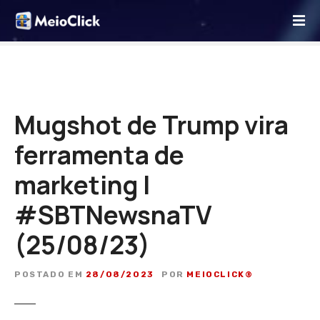
I
r
p
a
r
a
o
Mugshot de Trump vira
c
ferramenta de
o
n
marketing |
t
e
#SBTNewsnaTV
ú
d
(25/08/23)
o
POSTADO EM
28/08/2023
POR
MEIOCLICK®