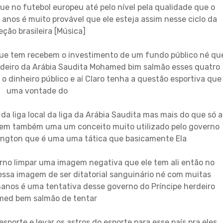
e no futebol europeu até pelo nível pela qualidade que o
nos é muito provável que ele esteja assim nesse ciclo da
eção brasileira [Música]
que tem recebem o investimento de um fundo público né qu
herdeiro da Arábia Saudita Mohamed bim salmão esses quatro
o dinheiro público e aí Claro tenha a questão esportiva que
uma vontade do
a liga local da liga da Arábia Saudita mas mais do que só a
em também uma um conceito muito utilizado pelo governo
ington que é uma uma tática que basicamente Ela
erno limpar uma imagem negativa que ele tem ali então no
ssa imagem de ser ditatorial sanguinário né com muitas
anos é uma tentativa desse governo do Príncipe herdeiro
ed bem salmão de tentar
sporte e levar os astros do esporte para esse país pra eles