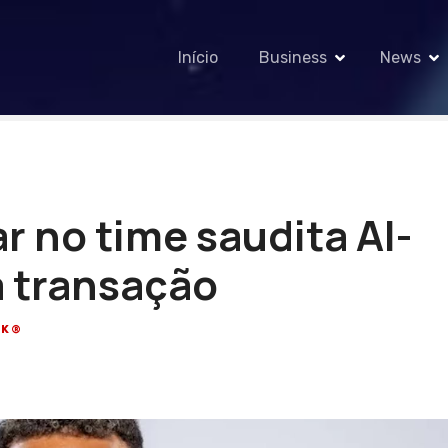
Início
Business
News
r no time saudita Al-
a transação
CK®