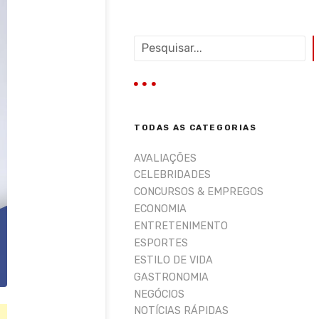
P
e
s
q
u
i
TODAS AS CATEGORIAS
s
a
AVALIAÇÕES
r
CELEBRIDADES
CONCURSOS & EMPREGOS
ECONOMIA
ENTRETENIMENTO
ESPORTES
ESTILO DE VIDA
GASTRONOMIA
NEGÓCIOS
NOTÍCIAS RÁPIDAS