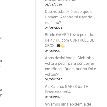
05/08/2026
Que notebook é esse que o
a
Homem-Aranha tá usando
no filme?
04/08/2026
Bitelo GAMER fez a puxada
ia
de 47 KG com CONTROLE DE
í
XBOX!
04/08/2026
Após desistência, Cleitinho
o
volta a pedir para concorrer
o
em Minas: ‘Quem nunca foi e
voltou?’
04/08/2026
As Maiores GAFES da TV
o
Brasileira! #84
r
03/08/2026
Vivemos uma epidemia de