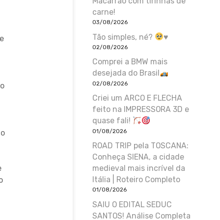
Macarrão com tirinhas de
carne!
03/08/2026
Tão simples, né?
♥️
e
02/08/2026
Comprei a BMW mais
desejada do Brasil
02/08/2026
do
Criei um ARCO E FLECHA
feito na IMPRESSORA 3D e
quase fali!
01/08/2026
 o
ROAD TRIP pela TOSCANA:
Conheça SIENA, a cidade
e
medieval mais incrível da
Itália | Roteiro Completo
o
01/08/2026
SAIU O EDITAL SEDUC
a
SANTOS! Análise Completa