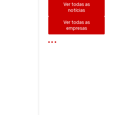
s
Ver todas as
a
notícias
r
Ver todas as
empresas