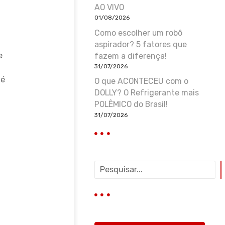
AO VIVO
01/08/2026
Como escolher um robô
aspirador? 5 fatores que
e
fazem a diferença!
31/07/2026
 é
O que ACONTECEU com o
DOLLY? O Refrigerante mais
POLÊMICO do Brasil!
31/07/2026
P
e
s
q
u
i