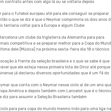
m contrato antes com algo lá ou se voltaria depois
 para o futebol europeu até para ele conseguir se preparar
ão o que se diz é que o Neymar comprimiria os dois anos d
is tentaria voltar para a Europa e algum Clube
 Barcelona um clube da Inglaterra da Alemanha para para
 mais competitiva e se preparar melhor para a Copa do Mun
tima dele [Música] na próxima sexta-feira dia 18 o técnico
ocação à frente da seleção brasileira e o que se sabe é que
vável que ele esteja nessa primeira lista de Diniz até porque
inense já declarou diversos oportunidades que é um fã do
ymar que conta com o Neymar nesse ciclo aí de um ano qu
 a Copa América e depois também com Lancelot que é o técnic
se diz para assumir a Seleção Brasileira também
ciclo para para copa do mundo mesmo indo para uma liga n