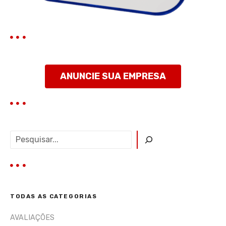
s
t
ANUNCIE SUA EMPRESA
P
e
s
q
u
i
TODAS AS CATEGORIAS
s
a
AVALIAÇÕES
r