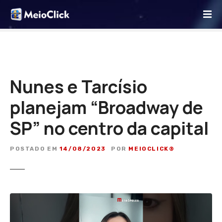
I
r
p
a
r
a
o
Nunes e Tarcísio
c
planejam “Broadway de
o
n
SP” no centro da capital
t
e
ú
POSTADO EM
14/08/2023
POR
MEIOCLICK®
d
o