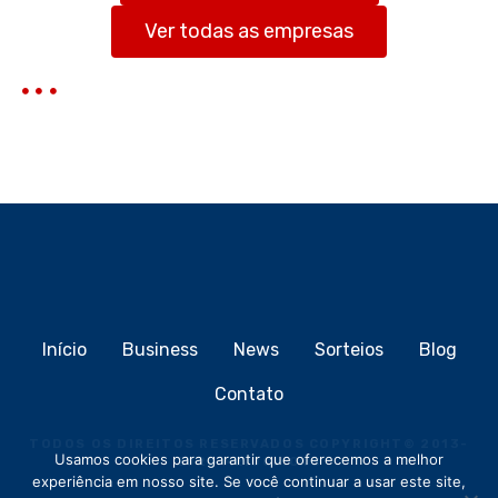
r
Ver todas as empresas
Início
Business
News
Sorteios
Blog
Contato
TODOS OS DIREITOS RESERVADOS COPYRIGHT
©
2013-
Usamos cookies para garantir que oferecemos a melhor
2026
MEIOCLICK®
experiência em nosso site. Se você continuar a usar este site,