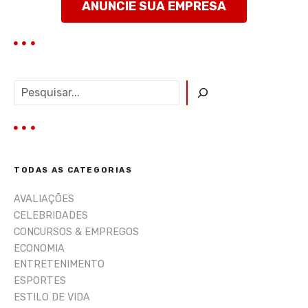
ANUNCIE SUA EMPRESA
P
e
s
q
u
i
TODAS AS CATEGORIAS
s
a
AVALIAÇÕES
r
CELEBRIDADES
CONCURSOS & EMPREGOS
ECONOMIA
ENTRETENIMENTO
ESPORTES
ESTILO DE VIDA