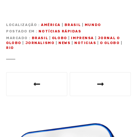
LOCALIZAÇÃO
AMÉRICA
|
BRASIL
|
MUNDO
POSTADO EM
NOTÍCIAS RÁPIDAS
MARCADO
BRASIL
|
GLOBO
|
IMPRENSA
|
JORNAL O
GLOBO
|
JORNALISMO
|
NEWS
|
NOTICIAS
|
O GLOBO
|
RIO
N
a
v
e
g