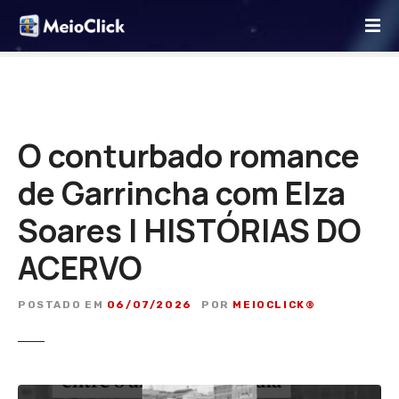
I
r
p
a
r
a
o
O conturbado romance
c
de Garrincha com Elza
o
n
Soares | HISTÓRIAS DO
t
e
ACERVO
ú
d
POSTADO EM
06/07/2026
POR
MEIOCLICK®
o