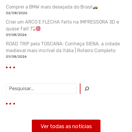
Comprei a BMW mais desejada do Brasil
02/08/2026
Criei um ARCO E FLECHA feito na IMPRESSORA 3D e
quase fali!
01/08/2026
ROAD TRIP pela TOSCANA: Conheça SIENA, a cidade
medieval mais incrível da Itália | Roteiro Completo
01/08/2026
P
e
s
q
u
i
s
Ver todas as notícias
a