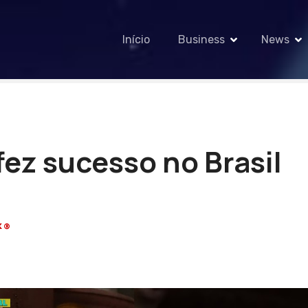
Início
Business
News
fez sucesso no Brasil
K®