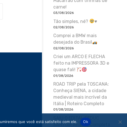
Macarrão com tirinhas de
carne!
03/08/2026
Tão simples, né?
♥️
02/08/2026
Comprei a BMW mais
desejada do Brasil
02/08/2026
Criei um ARCO E FLECHA
feito na IMPRESSORA 3D e
quase fali!
01/08/2026
ROAD TRIP pela TOSCANA:
Conheça SIENA, a cidade
medieval mais incrível da
Itália | Roteiro Completo
01/08/2026
SAIU O EDITAL SEDUC
sumiremos que você está satisfeito com ele.
Ok
SANTOS! Análise Completa