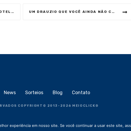
ERTO DO BRASIL
UM DRAUZIO QUE VOCÊ AINDA NÃO CONHECE EM “A VIDA É UMA MARATONA” | TRAILER #2
News
Sorteios
Blog
Contato
ERVADOS COPYRIGHT
©
2013-2026
MEIOCLICK®
hor experiência em nosso site. Se você continuar a usar este site, as