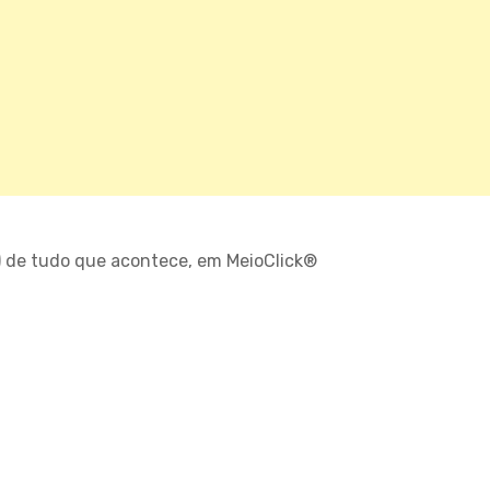
) de tudo que acontece, em MeioClick®
O