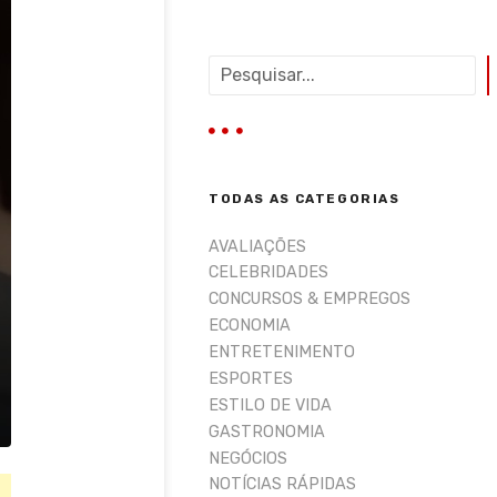
P
e
s
q
u
i
TODAS AS CATEGORIAS
s
a
AVALIAÇÕES
r
CELEBRIDADES
CONCURSOS & EMPREGOS
ECONOMIA
ENTRETENIMENTO
ESPORTES
ESTILO DE VIDA
GASTRONOMIA
NEGÓCIOS
NOTÍCIAS RÁPIDAS