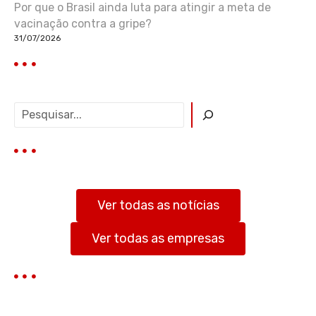
Por que o Brasil ainda luta para atingir a meta de
vacinação contra a gripe?
31/07/2026
P
e
s
q
u
i
s
Ver todas as notícias
a
r
Ver todas as empresas