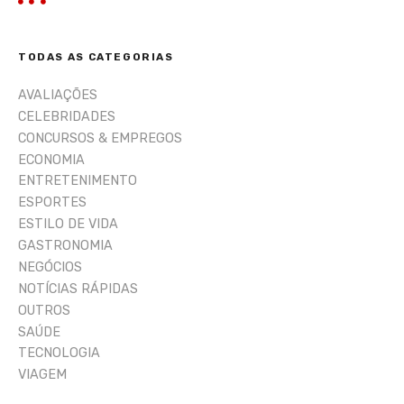
q
u
i
TODAS AS CATEGORIAS
s
a
AVALIAÇÕES
r
CELEBRIDADES
CONCURSOS & EMPREGOS
ECONOMIA
ENTRETENIMENTO
ESPORTES
ESTILO DE VIDA
GASTRONOMIA
NEGÓCIOS
NOTÍCIAS RÁPIDAS
OUTROS
SAÚDE
TECNOLOGIA
VIAGEM