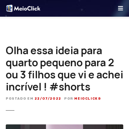
I
r
p
a
r
a
o
Olha essa ideia para
c
quarto pequeno para 2
o
n
ou 3 filhos que vi e achei
t
e
incrível ! #shorts
ú
d
POSTADO EM
22/07/2022
POR
MEIOCLICK®
o