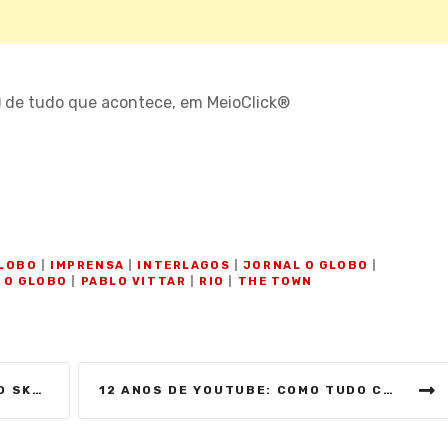
) de tudo que acontece, em MeioClick®
O
LOBO
|
IMPRENSA
|
INTERLAGOS
|
JORNAL O GLOBO
|
|
O GLOBO
|
PABLO VITTAR
|
RIO
|
THE TOWN
M DE ‘HOJE’
12 ANOS DE YOUTUBE: COMO TUDO COMEÇOU E MELHORES MOMENTOS DO CANAL