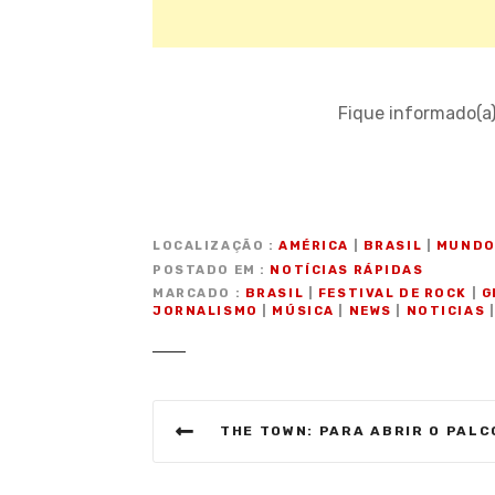
Fique informado(a
LOCALIZAÇÃO
AMÉRICA
|
BRASIL
|
MUND
POSTADO EM
NOTÍCIAS RÁPIDAS
MARCADO
BRASIL
|
FESTIVAL DE ROCK
|
G
JORNALISMO
|
MÚSICA
|
NEWS
|
NOTICIAS
N
THE TOWN: PARA ABRIR O PALCO SKYLINE, LUDMILLA SAI DE DENTRO DE COFRE DOURADO AO SO
a