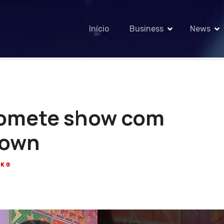
Início
Business
News
promete show com
Town
CK®