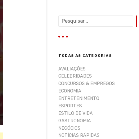
P
e
s
q
u
i
TODAS AS CATEGORIAS
s
a
AVALIAÇÕES
r
CELEBRIDADES
CONCURSOS & EMPREGOS
ECONOMIA
ENTRETENIMENTO
ESPORTES
ESTILO DE VIDA
GASTRONOMIA
NEGÓCIOS
NOTÍCIAS RÁPIDAS