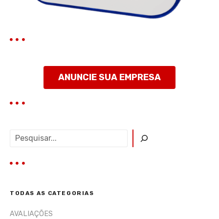
s
t
ANUNCIE SUA EMPRESA
P
e
s
q
u
i
TODAS AS CATEGORIAS
s
a
AVALIAÇÕES
r