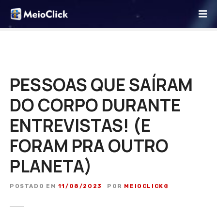
I
r
p
a
r
a
o
PESSOAS QUE SAÍRAM
c
DO CORPO DURANTE
o
n
ENTREVISTAS! (E
t
e
FORAM PRA OUTRO
ú
d
PLANETA)
o
POSTADO EM
11/08/2023
POR
MEIOCLICK®