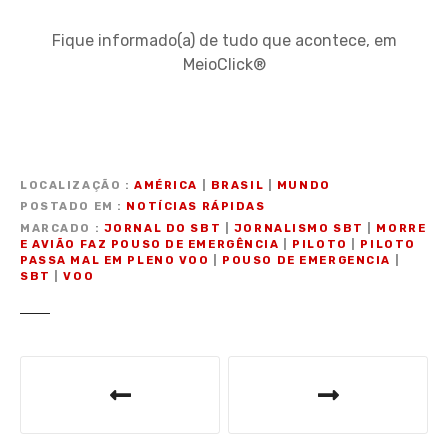
Fique informado(a) de tudo que acontece, em
MeioClick®
LOCALIZAÇÃO
AMÉRICA
|
BRASIL
|
MUNDO
POSTADO EM
NOTÍCIAS RÁPIDAS
MARCADO
JORNAL DO SBT
|
JORNALISMO SBT
|
MORRE
E AVIÃO FAZ POUSO DE EMERGÊNCIA
|
PILOTO
|
PILOTO
PASSA MAL EM PLENO VOO
|
POUSO DE EMERGENCIA
|
SBT
|
VOO
N
a