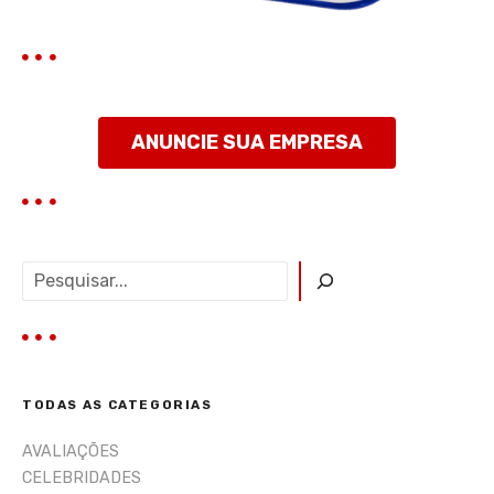
s
t
ANUNCIE SUA EMPRESA
P
e
s
q
u
i
TODAS AS CATEGORIAS
s
a
AVALIAÇÕES
r
CELEBRIDADES