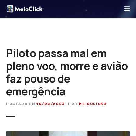
I
r
p
a
r
a
o
Piloto passa mal em
c
pleno voo, morre e avião
o
n
faz pouso de
t
e
emergência
ú
d
POSTADO EM
16/08/2023
POR
MEIOCLICK®
o