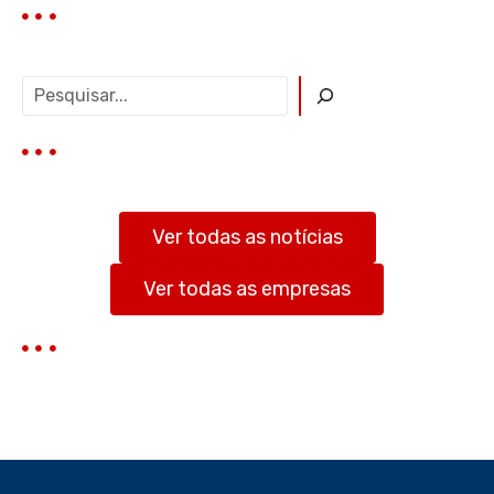
P
e
s
q
u
i
s
Ver todas as notícias
a
r
Ver todas as empresas