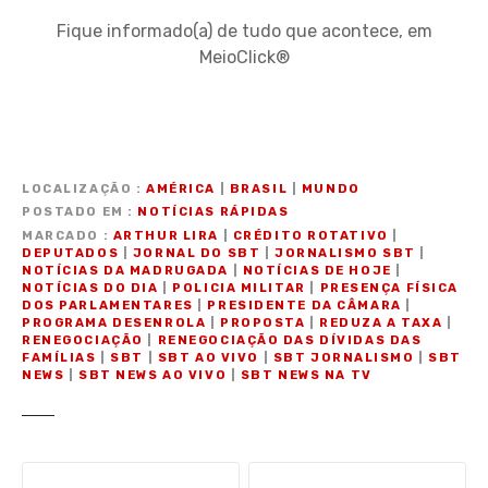
Fique informado(a) de tudo que acontece, em
MeioClick®
LOCALIZAÇÃO
AMÉRICA
|
BRASIL
|
MUNDO
POSTADO EM
NOTÍCIAS RÁPIDAS
MARCADO
ARTHUR LIRA
|
CRÉDITO ROTATIVO
|
DEPUTADOS
|
JORNAL DO SBT
|
JORNALISMO SBT
|
NOTÍCIAS DA MADRUGADA
|
NOTÍCIAS DE HOJE
|
NOTÍCIAS DO DIA
|
POLICIA MILITAR
|
PRESENÇA FÍSICA
DOS PARLAMENTARES
|
PRESIDENTE DA CÂMARA
|
PROGRAMA DESENROLA
|
PROPOSTA
|
REDUZA A TAXA
|
RENEGOCIAÇÃO
|
RENEGOCIAÇÃO DAS DÍVIDAS DAS
FAMÍLIAS
|
SBT
|
SBT AO VIVO
|
SBT JORNALISMO
|
SBT
NEWS
|
SBT NEWS AO VIVO
|
SBT NEWS NA TV
N