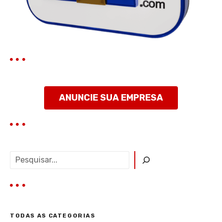
o
s
t
ANUNCIE SUA EMPRESA
P
e
s
q
u
i
TODAS AS CATEGORIAS
s