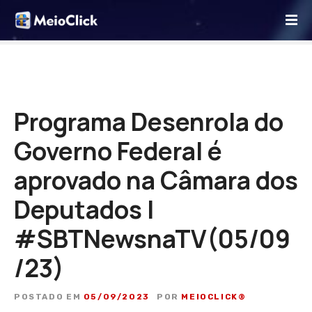
I
r
p
a
r
a
o
Programa Desenrola do
c
Governo Federal é
o
n
aprovado na Câmara dos
t
e
Deputados |
ú
d
#SBTNewsnaTV(05/09
o
/23)
POSTADO EM
05/09/2023
POR
MEIOCLICK®