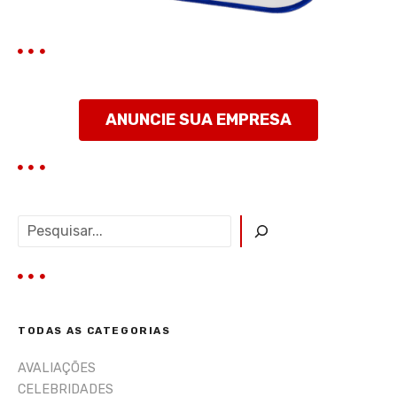
s
t
ANUNCIE SUA EMPRESA
P
e
s
q
u
i
TODAS AS CATEGORIAS
s
a
AVALIAÇÕES
r
CELEBRIDADES