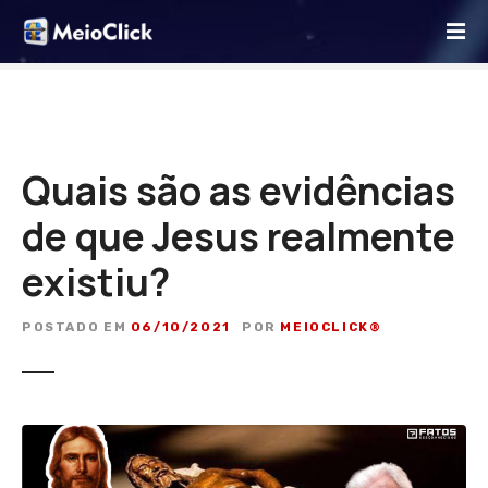
I
r
p
a
r
a
o
Quais são as evidências
c
de que Jesus realmente
o
n
existiu?
t
e
ú
POSTADO EM
06/10/2021
POR
MEIOCLICK®
d
o