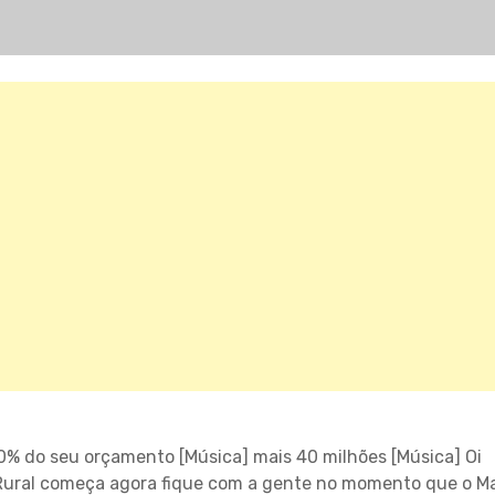
00% do seu orçamento [Música] mais 40 milhões [Música] Oi
Rural começa agora fique com a gente no momento que o M