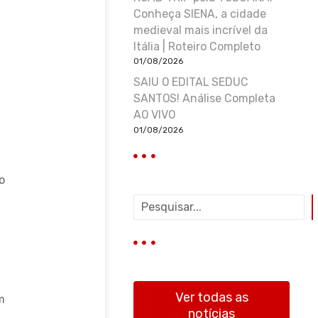
Conheça SIENA, a cidade
medieval mais incrível da
Itália | Roteiro Completo
01/08/2026
SAIU O EDITAL SEDUC
SANTOS! Análise Completa
AO VIVO
01/08/2026
o
P
e
s
q
u
i
s
Ver todas as
m
a
notícias