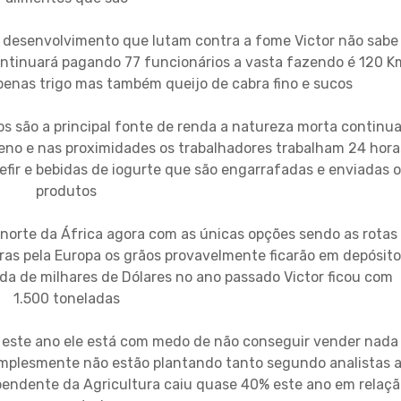
m desenvolvimento que lutam contra a fome Victor não sabe
ontinuará pagando 77 funcionários a vasta fazendo é 120 K
penas trigo mas também queijo de cabra fino e sucos
os são a principal fonte de renda a natureza morta continu
no e nas proximidades os trabalhadores trabalham 24 hora
efir e bebidas de iogurte que são engarrafadas e enviadas 
produtos
norte da África agora com as únicas opções sendo as rotas
caras pela Europa os grãos provavelmente ficarão em depósit
 de milhares de Dólares no ano passado Victor ficou com
1.500 toneladas
 este ano ele está com medo de não conseguir vender nada
 simplesmente não estão plantando tanto segundo analistas 
pendente da Agricultura caiu quase 40% este ano em relaçã