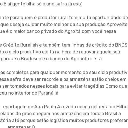
 E aí gente olha só o ano safra já está
nte para quem é produtor rural tem muita oportunidade de
 que deseja cuidar muito melhor da sua produção Aproveite
ue é o maior banco privado do Agro tá com você nessa
de Crédito Rural ah e também tem linhas de crédito do BNDS
o o ciclo produtivo ele tá na hora de renovar aquele seu
 porque o Bradesco é o banco do Agricultor e tá
ços completos para qualquer momento do seu ciclo produtiv
essa safra deve ser recorde e os armazéns estão cheios em
 ser tomados nesses locais para evitar tragédias Como que
eu no interior do Paraná lá
a reportagem de Ana Paula Azevedo com a colheita do Milho
oneladas do grão chegam nos armazéns em todo o Brasil a
stória até porque estão logística muitos produtores prefere
armazenar O