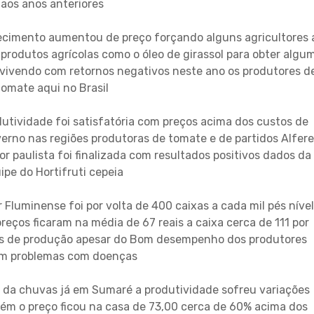
aos anos anteriores
ecimento aumentou de preço forçando alguns agricultores 
 produtos agrícolas como o óleo de girassol para obter algu
 vivendo com retornos negativos neste ano os produtores d
tomate aqui no Brasil
dutividade foi satisfatória com preços acima dos custos de
verno nas regiões produtoras de tomate e de partidos Alfer
or paulista foi finalizada com resultados positivos dados da
ipe do Hortifruti cepeia
 Fluminense foi por volta de 400 caixas a cada mil pés nível
reços ficaram na média de 67 reais a caixa cerca de 111 por
os de produção apesar do Bom desempenho dos produtores
am problemas com doenças
sa da chuvas já em Sumaré a produtividade sofreu variações
ém o preço ficou na casa de 73,00 cerca de 60% acima dos