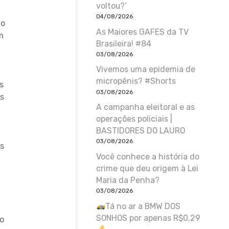
voltou?’
04/08/2026
 o
As Maiores GAFES da TV
m
Brasileira! #84
03/08/2026
Vivemos uma epidemia de
a
micropênis? #Shorts
s
03/08/2026
os
A campanha eleitoral e as
operações policiais |
BASTIDORES DO LAURO
03/08/2026
os
Você conhece a história do
crime que deu origem à Lei
Maria da Penha?
03/08/2026
Tá no ar a BMW DOS
a
SONHOS por apenas R$0,29
o