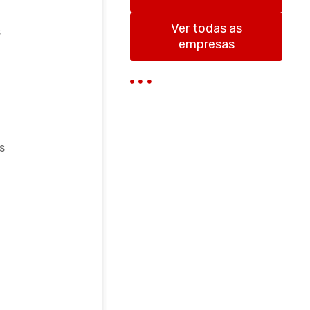
r
Ver todas as
s
empresas
s