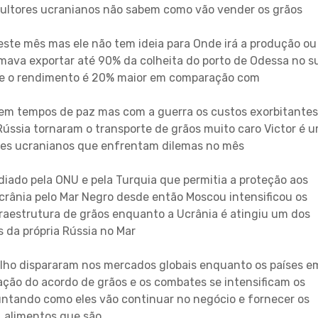
cultores ucranianos não sabem como vão vender os grãos
 este mês mas ele não tem ideia para Onde irá a produção ou
mava exportar até 90% da colheita do porto de Odessa no su
se o rendimento é 20% maior em comparação com
 em tempos de paz mas com a guerra os custos exorbitantes
 Rússia tornaram o transporte de grãos muito caro Victor é 
ores ucranianos que enfrentam dilemas no mês
iado pela ONU e pela Turquia que permitia a proteção aos
rânia pelo Mar Negro desde então Moscou intensificou os
raestrutura de grãos enquanto a Ucrânia é atingiu um dos
s da própria Rússia no Mar
ilho dispararam nos mercados globais enquanto os países e
ção do acordo de grãos e os combates se intensificam os
guntando como eles vão continuar no negócio e fornecer os
alimentos que são