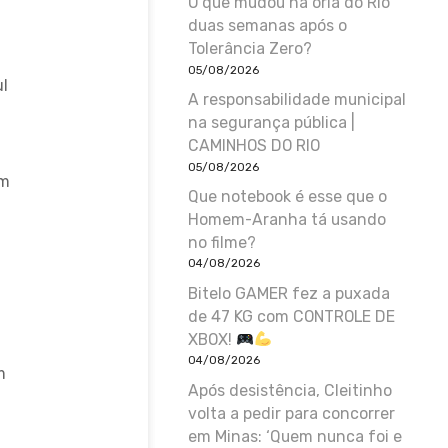
O que mudou na orla do Rio
duas semanas após o
Tolerância Zero?
05/08/2026
l
A responsabilidade municipal
na segurança pública |
CAMINHOS DO RIO
05/08/2026
um
Que notebook é esse que o
Homem-Aranha tá usando
no filme?
04/08/2026
Bitelo GAMER fez a puxada
de 47 KG com CONTROLE DE
XBOX!
04/08/2026
m
Após desistência, Cleitinho
volta a pedir para concorrer
em Minas: ‘Quem nunca foi e