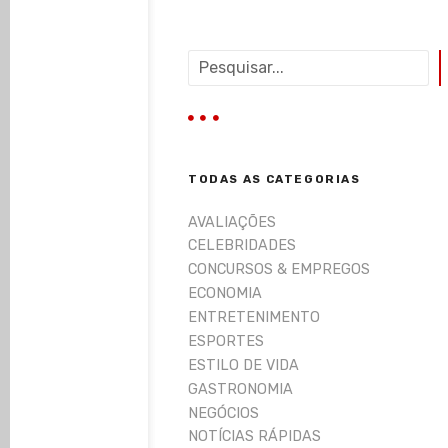
P
e
s
q
u
i
TODAS AS CATEGORIAS
s
a
AVALIAÇÕES
r
CELEBRIDADES
CONCURSOS & EMPREGOS
ECONOMIA
ENTRETENIMENTO
ESPORTES
ESTILO DE VIDA
GASTRONOMIA
NEGÓCIOS
NOTÍCIAS RÁPIDAS