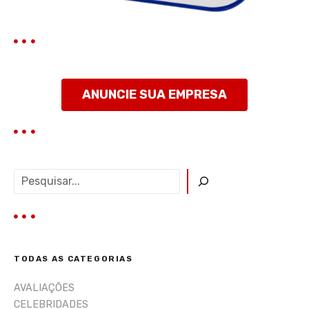
s
t
ANUNCIE SUA EMPRESA
P
e
s
q
u
i
TODAS AS CATEGORIAS
s
a
AVALIAÇÕES
r
CELEBRIDADES