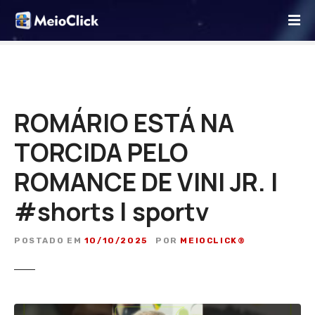
I
r
p
a
r
a
o
ROMÁRIO ESTÁ NA
c
TORCIDA PELO
o
n
ROMANCE DE VINI JR. |
t
e
#shorts | sportv
ú
d
POSTADO EM
10/10/2025
POR
MEIOCLICK®
o