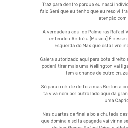
Traz para dentro porque eu nasci indiv
falo Será que eu tenho que eu resolvi traz
atenção com 
A verdadeira aqui do Palmeiras Rafael V
entendeu André u [Música] É nesse
Esquerda do Max que está livre inc
Galera autorizado aqui para bota direito 
poderá tirar mais uma Wellington vai lig
tem a chance de outro cruza
Só para o chute de fora mas Berton a co
tá viva nem por outro lado aqui da grand
uma Capric
Nas quartas de final a bola chutada desv
que domina e solta apagada vai vir na s
do Igor Gomes Rafael Veiga e atleta