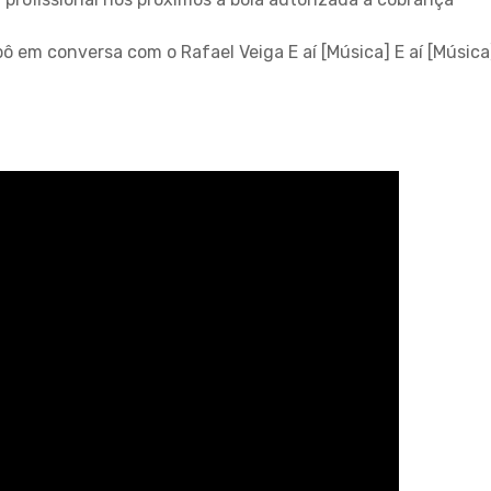
pô em conversa com o Rafael Veiga E aí [Música] E aí [Música