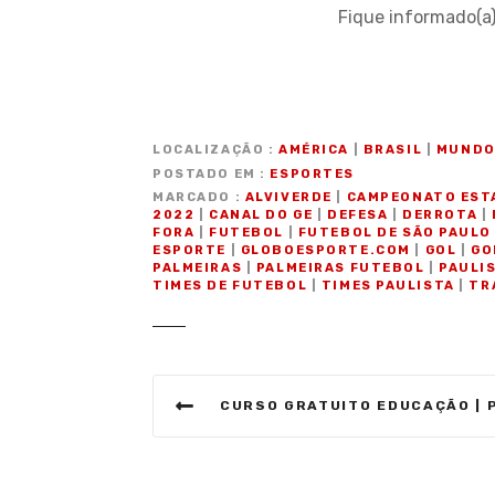
Fique informado(a
LOCALIZAÇÃO
AMÉRICA
|
BRASIL
|
MUND
POSTADO EM
ESPORTES
MARCADO
ALVIVERDE
|
CAMPEONATO EST
2022
|
CANAL DO GE
|
DEFESA
|
DERROTA
|
FORA
|
FUTEBOL
|
FUTEBOL DE SÃO PAULO
ESPORTE
|
GLOBOESPORTE.COM
|
GOL
|
GO
PALMEIRAS
|
PALMEIRAS FUTEBOL
|
PAULI
TIMES DE FUTEBOL
|
TIMES PAULISTA
|
TR
N
CURSO GRATUITO EDUCAÇÃO | PENSAMENTO PEDAGÓGICO BRASILEIRO E TENDÊNCIAS T
a
v