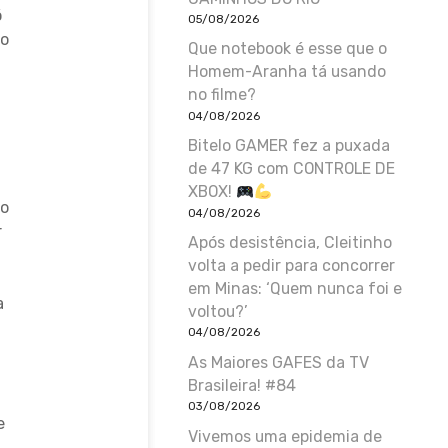
ó
05/08/2026
ão
Que notebook é esse que o
Homem-Aranha tá usando
no filme?
04/08/2026
Bitelo GAMER fez a puxada
de 47 KG com CONTROLE DE
XBOX!
do
04/08/2026
r
Após desistência, Cleitinho
volta a pedir para concorrer
em Minas: ‘Quem nunca foi e
a
voltou?’
04/08/2026
As Maiores GAFES da TV
Brasileira! #84
03/08/2026
e
Vivemos uma epidemia de