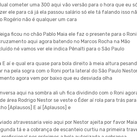
idual cometer uma 300 aqui vão versão para o hora que eu s
er ele para cá já ela passou salário só ele tá falando isso n
o Rogério não é qualquer um cara
eiga ficou no chão Pablo Maia ele faz o presente para o Roni
 cruzamento aqui agora batendo no Marcos Rocha na Mão
luído né vamos ver ele indica Pênalti para o São Paulo
a E aí e qual era quase para bola direito à meia altura pesan
ar na pela sogra com o Roni porta lateral do São Paulo Nesto
mento agora vem por baixo que eu desviada olha
nversa aqui na sombra ali uh fica dividindo com o Roni agor
e área Rodrigo Nestor se veste o Éder aí rola para trás para
ho [Aplausos] E aí [Aplausos] e
iado atravessaria veio aqui por Nestor ajeita por favor Maia
egunda tá e a cobrança de escanteio curtiu na primeira trav
 profissional nos próximos a bola autorizada a cobrança