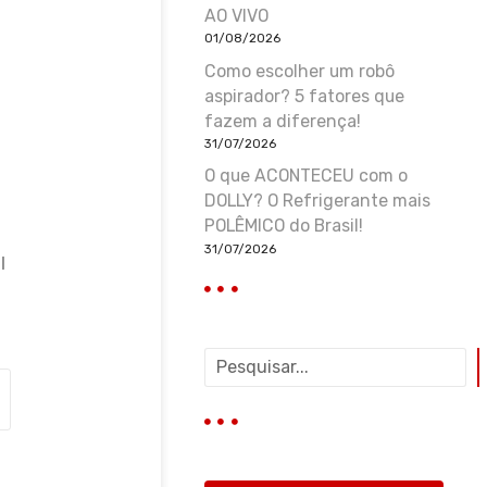
AO VIVO
01/08/2026
Como escolher um robô
aspirador? 5 fatores que
fazem a diferença!
31/07/2026
O que ACONTECEU com o
DOLLY? O Refrigerante mais
|
POLÊMICO do Brasil!
31/07/2026
|
P
e
s
q
u
i