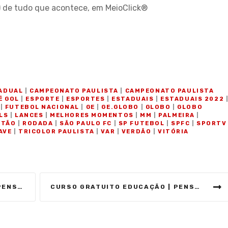
) de tudo que acontece, em MeioClick®
O
ADUAL
|
CAMPEONATO PAULISTA
|
CAMPEONATO PAULISTA
É GOL
|
ESPORTE
|
ESPORTES
|
ESTADUAIS
|
ESTADUAIS 2022
|
FUTEBOL NACIONAL
|
GE
|
GE.GLOBO
|
GLOBO
|
GLOBO
LS
|
LANCES
|
MELHORES MOMENTOS
|
MM
|
PALMEIRA
|
STÃO
|
RODADA
|
SÃO PAULO FC
|
SP FUTEBOL
|
SPFC
|
SPORTV
AVE
|
TRICOLOR PAULISTA
|
VAR
|
VERDÃO
|
VITÓRIA
RADICIONAIS
CURSO GRATUITO EDUCAÇÃO | PENSAMENTO PEDAGÓGICO BRASILEIRO E TENDÊNCIAS PROGRESSISTAS