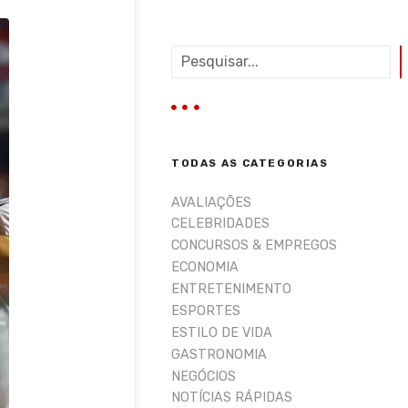
P
e
s
q
u
i
TODAS AS CATEGORIAS
s
a
AVALIAÇÕES
r
CELEBRIDADES
CONCURSOS & EMPREGOS
ECONOMIA
ENTRETENIMENTO
ESPORTES
ESTILO DE VIDA
GASTRONOMIA
NEGÓCIOS
NOTÍCIAS RÁPIDAS