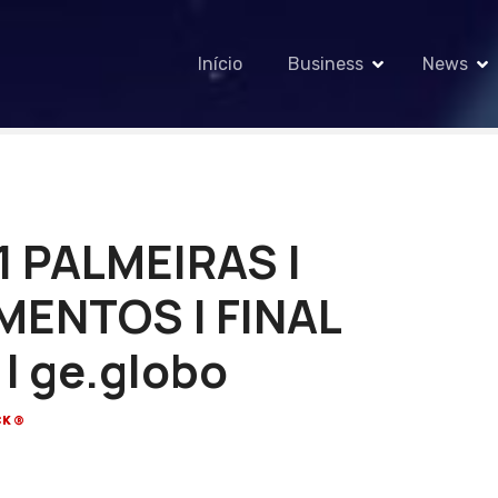
Início
Business
News
1 PALMEIRAS |
ENTOS | FINAL
| ge.globo
CK®