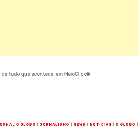
) de tudo que acontece, em MeioClick®
O
ORNAL O GLOBO
|
JORNALISMO
|
NEWS
|
NOTICIAS
|
O GLOBO
|