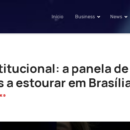
Início
Business
News
itucional: a panela de
 a estourar em Brasíli
CK®