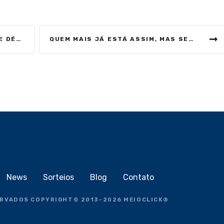
NÇA EM 2026
QUEM MAIS JÁ ESTÁ ASSIM, MAS SEM ABRIR MÃO DAS OBRIGAÇÕES?
News
Sorteios
Blog
Contato
ERVADOS COPYRIGHT
©
2013-2026
MEIOCLICK®