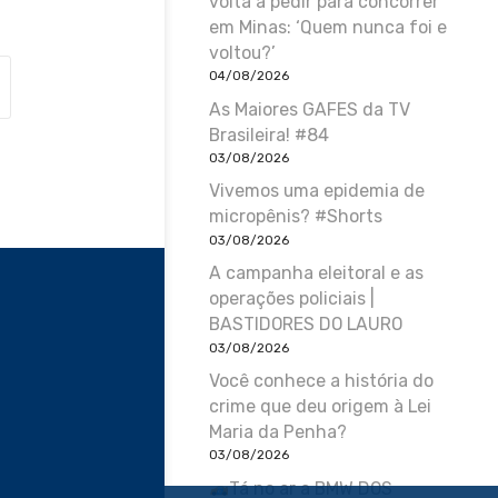
volta a pedir para concorrer
em Minas: ‘Quem nunca foi e
voltou?’
04/08/2026
As Maiores GAFES da TV
Brasileira! #84
03/08/2026
Vivemos uma epidemia de
micropênis? #Shorts
03/08/2026
A campanha eleitoral e as
operações policiais |
BASTIDORES DO LAURO
03/08/2026
Você conhece a história do
crime que deu origem à Lei
Maria da Penha?
03/08/2026
Tá no ar a BMW DOS