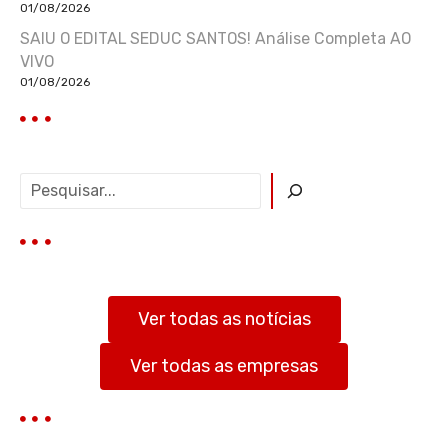
01/08/2026
SAIU O EDITAL SEDUC SANTOS! Análise Completa AO
VIVO
01/08/2026
P
e
s
q
u
i
s
Ver todas as notícias
a
r
Ver todas as empresas