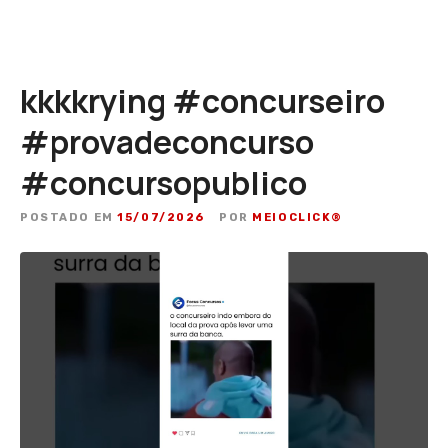
kkkkrying #concurseiro
#provadeconcurso
#concursopublico
POSTADO EM
15/07/2026
POR
MEIOCLICK®