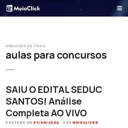
I
r
p
a
r
a
o
ARQUIVOS DE TAGS:
aulas para concursos
c
o
n
t
e
ú
SAIU O EDITAL SEDUC
d
SANTOS! Análise
o
Completa AO VIVO
POSTADO EM
01/08/2026
POR
MEIOCLICK®