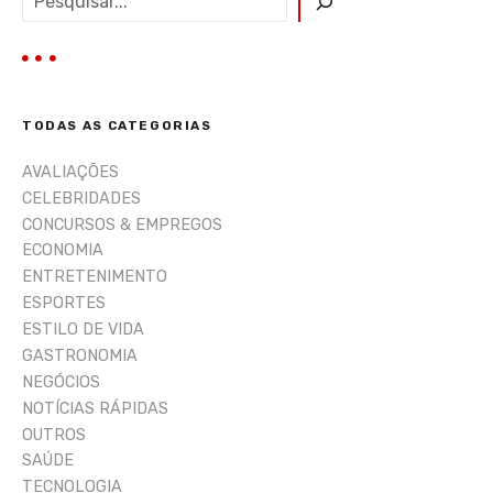
e
s
q
u
i
TODAS AS CATEGORIAS
s
a
AVALIAÇÕES
r
CELEBRIDADES
CONCURSOS & EMPREGOS
ECONOMIA
ENTRETENIMENTO
ESPORTES
ESTILO DE VIDA
GASTRONOMIA
NEGÓCIOS
NOTÍCIAS RÁPIDAS
OUTROS
SAÚDE
TECNOLOGIA