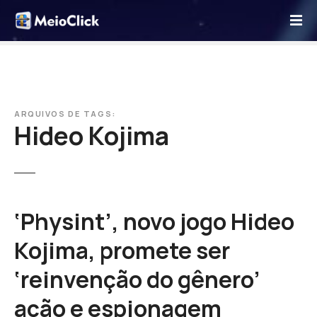
I
r
p
a
r
a
o
ARQUIVOS DE TAGS:
Hideo Kojima
c
o
n
t
e
ú
‘Physint’, novo jogo Hideo
d
Kojima, promete ser
o
‘reinvenção do gênero’
ação e espionagem