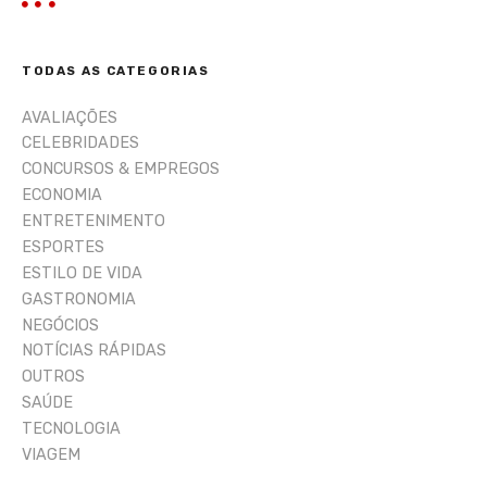
q
s
u
i
TODAS AS CATEGORIAS
s
a
AVALIAÇÕES
r
CELEBRIDADES
CONCURSOS & EMPREGOS
ECONOMIA
ENTRETENIMENTO
ESPORTES
ESTILO DE VIDA
GASTRONOMIA
NEGÓCIOS
NOTÍCIAS RÁPIDAS
OUTROS
SAÚDE
TECNOLOGIA
VIAGEM