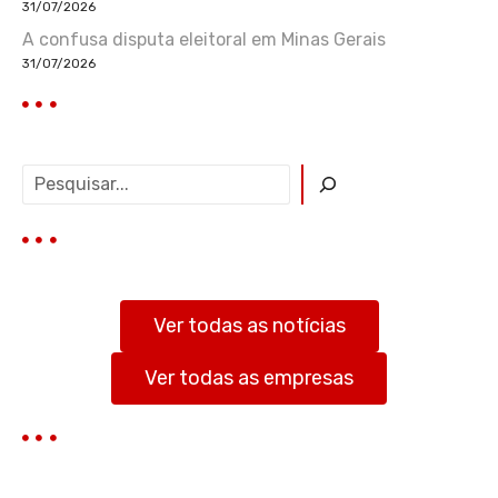
31/07/2026
A confusa disputa eleitoral em Minas Gerais
31/07/2026
P
e
s
q
u
i
s
Ver todas as notícias
a
r
Ver todas as empresas