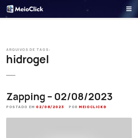
I
r
p
a
r
a
o
ARQUIVOS DE TAGS:
hidrogel
c
o
n
t
e
ú
Zapping – 02/08/2023
d
o
POSTADO EM
02/08/2023
POR
MEIOCLICK®