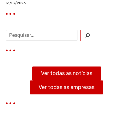
31/07/2026
P
e
s
q
u
i
s
Ver todas as notícias
a
r
Ver todas as empresas