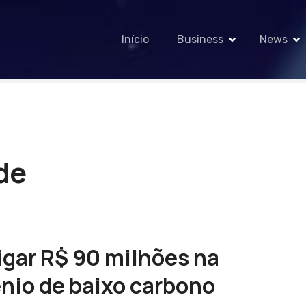
Início
Business
News
de
igar R$ 90 milhões na
nio de baixo carbono