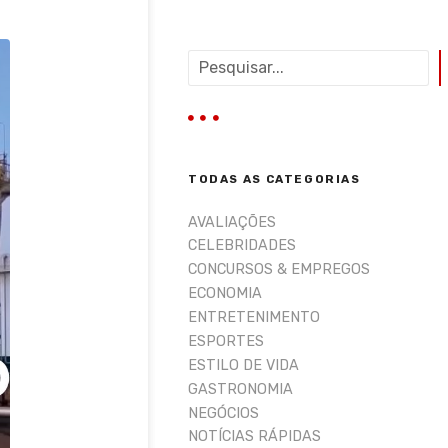
P
e
s
q
u
i
TODAS AS CATEGORIAS
s
a
AVALIAÇÕES
r
CELEBRIDADES
CONCURSOS & EMPREGOS
ECONOMIA
ENTRETENIMENTO
ESPORTES
ESTILO DE VIDA
GASTRONOMIA
NEGÓCIOS
NOTÍCIAS RÁPIDAS