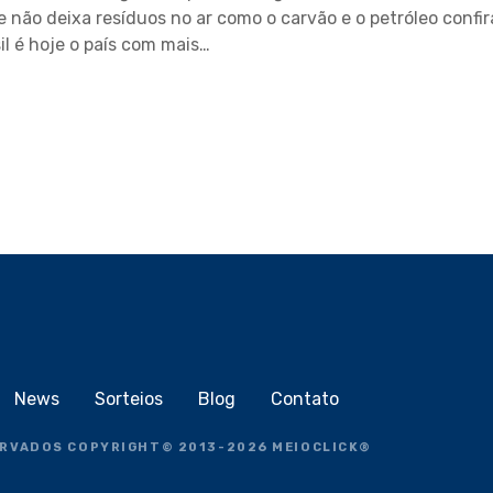
não deixa resíduos no ar como o carvão e o petróleo confir
l é hoje o país com mais…
News
Sorteios
Blog
Contato
ERVADOS COPYRIGHT
©
2013-2026
MEIOCLICK®