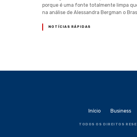
porque é uma fonte totalmente limpa que 
na análise de Alessandra Bergman o Brasi
NOTÍCIAS RÁPIDAS
N
a
v
e
g
Início
Business
a
TODOS OS DIREITOS RES
ç