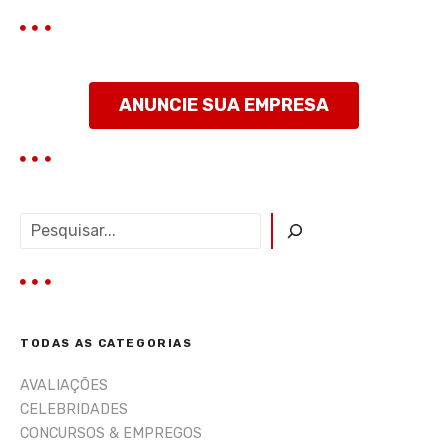
o
s
t
ANUNCIE SUA EMPRESA
a
g
e
P
e
n
s
q
s
u
i
TODAS AS CATEGORIAS
s
a
AVALIAÇÕES
r
CELEBRIDADES
CONCURSOS & EMPREGOS