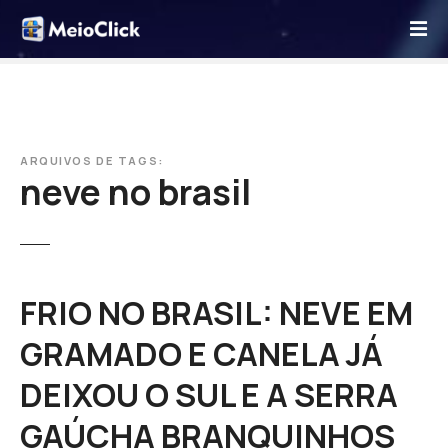
I
r
p
a
r
a
o
ARQUIVOS DE TAGS:
neve no brasil
c
o
n
t
e
ú
FRIO NO BRASIL: NEVE EM
d
GRAMADO E CANELA JÁ
o
DEIXOU O SUL E A SERRA
GAÚCHA BRANQUINHOS