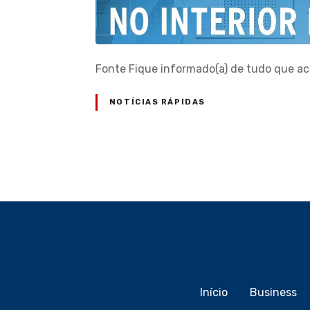
Fonte Fique informado(a) de tudo que a
NOTÍCIAS RÁPIDAS
N
a
v
e
g
Início
Business