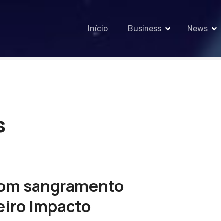
Início
Business
News
s
com sangramento
eiro Impacto