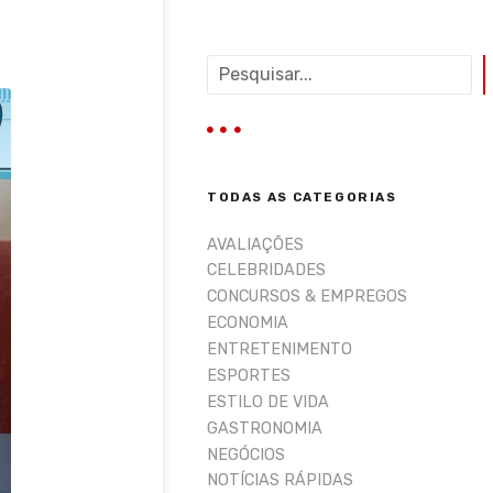
P
e
s
q
u
i
TODAS AS CATEGORIAS
s
a
AVALIAÇÕES
r
CELEBRIDADES
CONCURSOS & EMPREGOS
ECONOMIA
ENTRETENIMENTO
ESPORTES
ESTILO DE VIDA
GASTRONOMIA
NEGÓCIOS
NOTÍCIAS RÁPIDAS