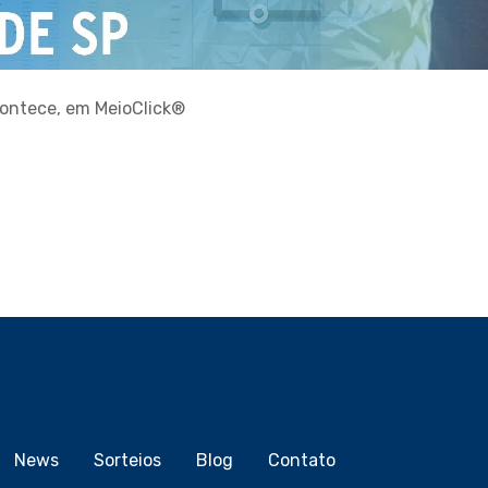
contece, em MeioClick®
News
Sorteios
Blog
Contato