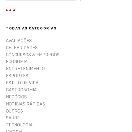
n
s
q
s
u
i
TODAS AS CATEGORIAS
s
a
AVALIAÇÕES
r
CELEBRIDADES
CONCURSOS & EMPREGOS
ECONOMIA
ENTRETENIMENTO
ESPORTES
ESTILO DE VIDA
GASTRONOMIA
NEGÓCIOS
NOTÍCIAS RÁPIDAS
OUTROS
SAÚDE
TECNOLOGIA