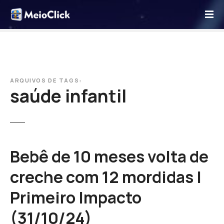
I
r
p
a
r
a
o
ARQUIVOS DE TAGS:
saúde infantil
c
o
n
t
e
ú
Bebê de 10 meses volta de
d
creche com 12 mordidas |
o
Primeiro Impacto
(31/10/24)