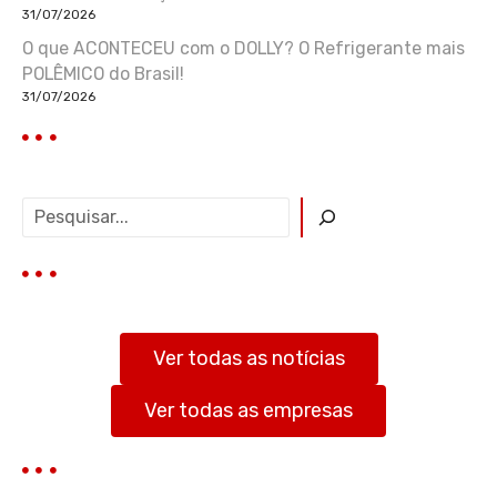
31/07/2026
O que ACONTECEU com o DOLLY? O Refrigerante mais
POLÊMICO do Brasil!
31/07/2026
P
e
s
q
u
i
s
Ver todas as notícias
a
r
Ver todas as empresas