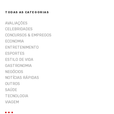
s
u
i
TODAS AS CATEGORIAS
s
a
AVALIAÇÕES
r
CELEBRIDADES
CONCURSOS & EMPREGOS
ECONOMIA
ENTRETENIMENTO
ESPORTES
ESTILO DE VIDA
GASTRONOMIA
NEGÓCIOS
NOTÍCIAS RÁPIDAS
OUTROS
SAÚDE
TECNOLOGIA
VIAGEM