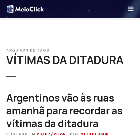
I
r
p
a
r
a
o
ARQUIVOS DE TAGS:
VÍTIMAS DA DITADURA
c
o
n
t
e
ú
Argentinos vão às ruas
d
amanhã para recordar as
o
vítimas da ditadura
POSTADO EM
23/03/2024
POR
MEIOCLICK®