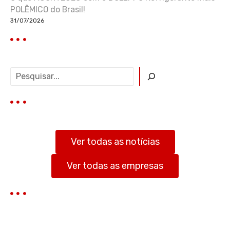
POLÊMICO do Brasil!
31/07/2026
P
e
s
q
u
i
s
Ver todas as notícias
a
r
Ver todas as empresas