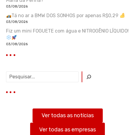
Maria da Penha?
03/08/2026
Tá no ar a BMW DOS SONHOS por apenas R$0,29
03/08/2026
Fiz um mini FOGUETE com água e NITROGÊNIO LÍQUIDO!
03/08/2026
P
e
s
q
u
i
s
Ver todas as notícias
a
r
Ver todas as empresas