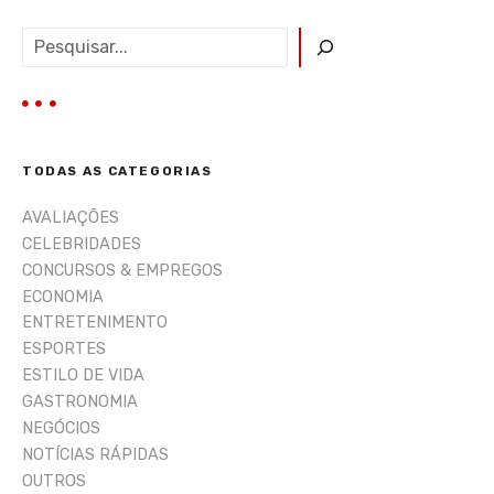
P
e
s
q
u
i
TODAS AS CATEGORIAS
s
a
AVALIAÇÕES
r
CELEBRIDADES
CONCURSOS & EMPREGOS
ECONOMIA
ENTRETENIMENTO
ESPORTES
ESTILO DE VIDA
GASTRONOMIA
NEGÓCIOS
NOTÍCIAS RÁPIDAS
OUTROS