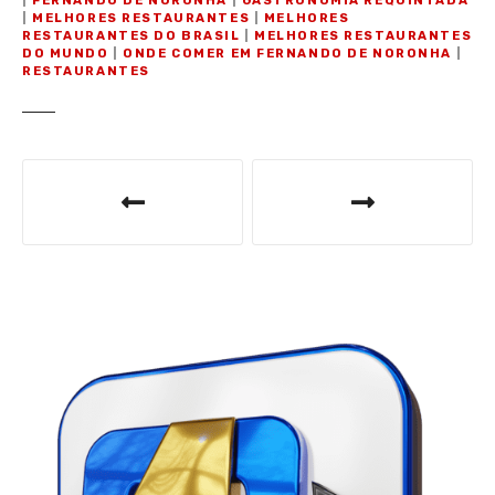
|
FERNANDO DE NORONHA
|
GASTRONOMIA REQUINTADA
|
MELHORES RESTAURANTES
|
MELHORES
RESTAURANTES DO BRASIL
|
MELHORES RESTAURANTES
DO MUNDO
|
ONDE COMER EM FERNANDO DE NORONHA
|
RESTAURANTES
N
a
v
e
g
a
ç
ã