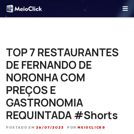
I
r
p
a
r
a
o
TOP 7 RESTAURANTES
c
DE FERNANDO DE
o
n
NORONHA COM
t
e
PREÇOS E
ú
d
GASTRONOMIA
o
REQUINTADA #Shorts
POSTADO EM
26/07/2023
POR
MEIOCLICK®