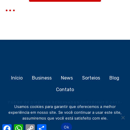
Início
Business
News
Sorteios
Blog
Contato
TODOS OS DIREITOS RESERVADOS COPYRIGHT
©
2013-
Usamos cookies para garantir que oferecemos a melhor
2026
MEIOCLICK®
experiência em nosso site. Se você continuar a usar este site,
assumiremos que você está satisfeito com ele.
F
W
C
S
Ok