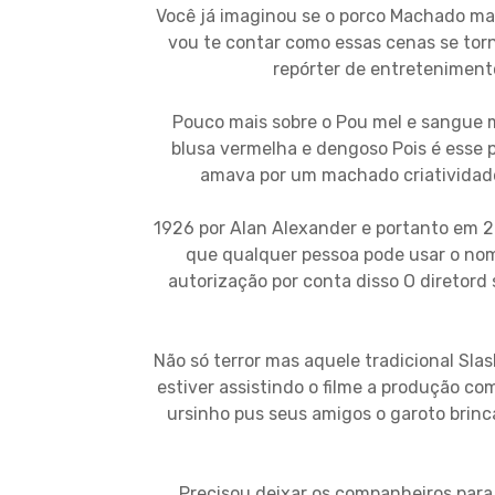
Você já imaginou se o porco Machado mat
vou te contar como essas cenas se tor
repórter de entreteniment
Pouco mais sobre o Pou mel e sangue m
blusa vermelha e dengoso Pois é esse
amava por um machado criatividade
1926 por Alan Alexander e portanto em 2
que qualquer pessoa pode usar o nom
autorização por conta disso O diretord 
Não só terror mas aquele tradicional Sl
estiver assistindo o filme a produção 
ursinho pus seus amigos o garoto brin
Precisou deixar os companheiros para 