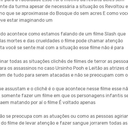
nte da turma apesar de necessária a situação os Revoltou e
o que se aproximasse do Bosque do sem acres E como voc
eve estar imaginando um
 tudo acontece como estamos falando de um filme Slash que
das mortes e das crueldades o filme pode chamar atenção
a você se sente mal com a situação esse filme não é para
ar todas as situações clichês de filmes de terror as pesso
ara os assassinos no caso Ursinho Pooh e Leitão as atrizes 
zem de tudo para serem atacadas e não se preocupam com o
ue assustam e o clichê é o que acontece nesse filme esse n
foi somente fazer um filme em que os personagens infantis s
em matando por aí o filme É voltado apenas
 não se preocupa com as atuações ou como as pessoas agiri
do filme de levar atenção e fazer sangue jorrarem todas as