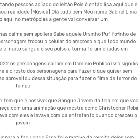
ando pessoas ao lado do leitão Pois é então fica aqui que e
nou realidade [Música] Olá tudo bem Meu nome Gabriel Lima
o aqui no metrópoles a gente vai conversar um
as calma sem spoilers Sabe aquele Ursinho Puf fofinho de
 personagem trocou o celular do amoroso e que todo mundo
 e muito sangue o seu pulso a turma foram criadas em
022 os personagens caíram em Domínio Público Isso signifi
e e o rosto dos personagens para fazer o que quiser sem
se aproveitou dessa situação para fazer o filme de terror do
tempo
ash tem que é possível que Sangue Jovem da tela em que vo
começa com uma animação que mostra como Christopher Robi
cava com eles e levava comida entretanto quando cresceu o
jovem
ir para a faculdade Esse foi o motivo da revolta deles sem