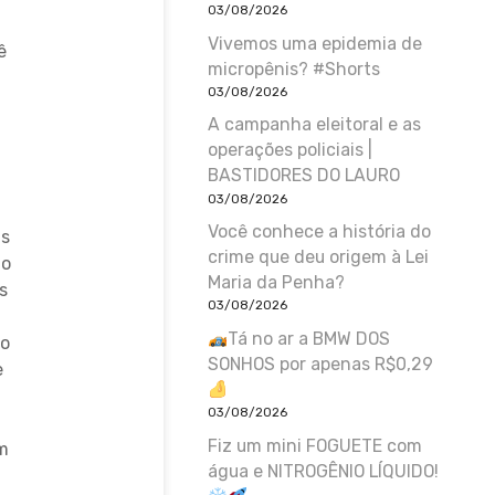
03/08/2026
Vivemos uma epidemia de
ê
micropênis? #Shorts
03/08/2026
A campanha eleitoral e as
operações policiais |
BASTIDORES DO LAURO
03/08/2026
Você conhece a história do
as
crime que deu origem à Lei
do
Maria da Penha?
s
03/08/2026
Tá no ar a BMW DOS
ão
SONHOS por apenas R$0,29
e
03/08/2026
Fiz um mini FOGUETE com
am
água e NITROGÊNIO LÍQUIDO!