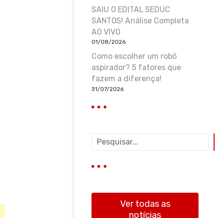
SAIU O EDITAL SEDUC
SANTOS! Análise Completa
AO VIVO
01/08/2026
Como escolher um robô
aspirador? 5 fatores que
fazem a diferença!
31/07/2026
P
e
s
q
u
i
s
Ver todas as
a
notícias