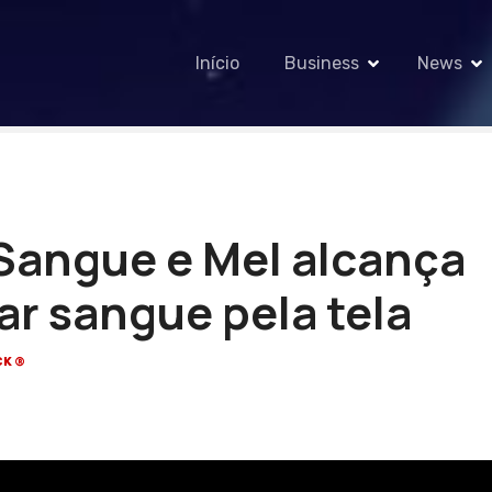
Início
Business
News
Sangue e Mel alcança
rar sangue pela tela
CK®