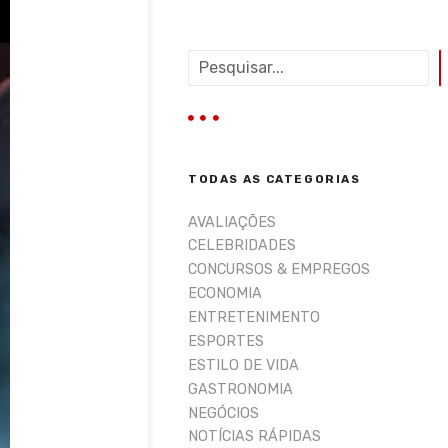
P
e
s
q
u
i
TODAS AS CATEGORIAS
s
a
AVALIAÇÕES
r
CELEBRIDADES
CONCURSOS & EMPREGOS
ECONOMIA
ENTRETENIMENTO
ESPORTES
ESTILO DE VIDA
GASTRONOMIA
NEGÓCIOS
NOTÍCIAS RÁPIDAS