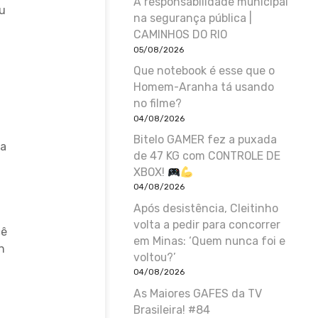
A responsabilidade municipal
u
na segurança pública |
CAMINHOS DO RIO
05/08/2026
Que notebook é esse que o
Homem-Aranha tá usando
no filme?
04/08/2026
Bitelo GAMER fez a puxada
ca
de 47 KG com CONTROLE DE
XBOX!
04/08/2026
Após desistência, Cleitinho
volta a pedir para concorrer
cê
em Minas: ‘Quem nunca foi e
n
voltou?’
04/08/2026
As Maiores GAFES da TV
Brasileira! #84