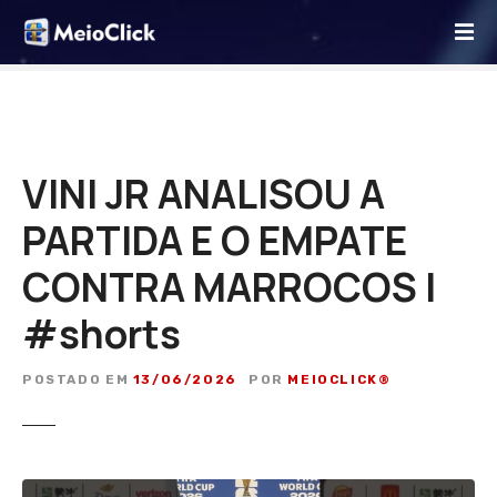
I
r
p
a
r
a
o
VINI JR ANALISOU A
c
PARTIDA E O EMPATE
o
n
CONTRA MARROCOS |
t
e
#shorts
ú
d
POSTADO EM
13/06/2026
POR
MEIOCLICK®
o