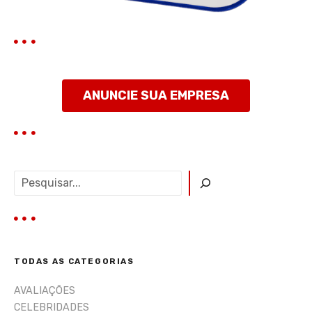
s
t
ANUNCIE SUA EMPRESA
P
e
s
q
u
i
TODAS AS CATEGORIAS
s
a
AVALIAÇÕES
r
CELEBRIDADES