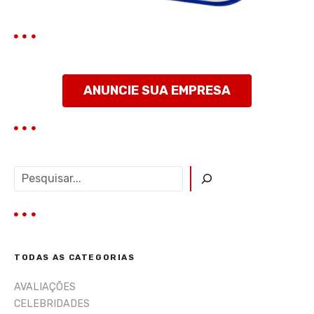
p
o
s
t
ANUNCIE SUA EMPRESA
a
g
e
P
e
n
s
q
s
u
i
TODAS AS CATEGORIAS
s
a
AVALIAÇÕES
r
CELEBRIDADES