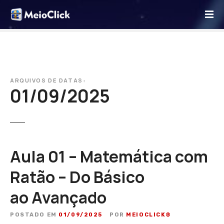
I
r
p
a
r
a
o
ARQUIVOS DE DATAS:
01/09/2025
c
o
n
t
e
ú
Aula 01 – Matemática com
d
Ratão – Do Básico
o
ao Avançado
POSTADO EM
01/09/2025
POR
MEIOCLICK®